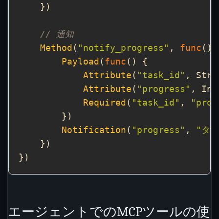
// 通知
Method
(
"notify_progress"
, 
func
Payload
(
func
Attribute
(
"task_id"
Attribute
(
"progress"
Required
(
"task_id"
, 
"prog
Notification
(
"progress"
, 
"タ
エージェントでのMCPツールの使