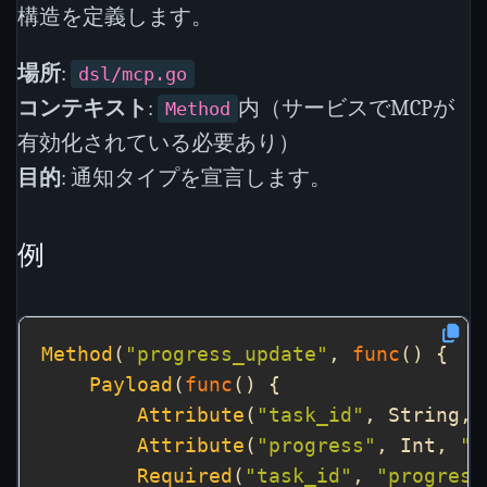
構造を定義します。
場所
:
dsl/mcp.go
コンテキスト
:
内（サービスでMCPが
Method
有効化されている必要あり）
目的
: 通知タイプを宣言します。
例
Method
(
"progress_update"
, 
func
Payload
(
func
Attribute
(
"task_id"
, String, 
Attribute
(
"progress"
, Int, 
"
Required
(
"task_id"
, 
"progress