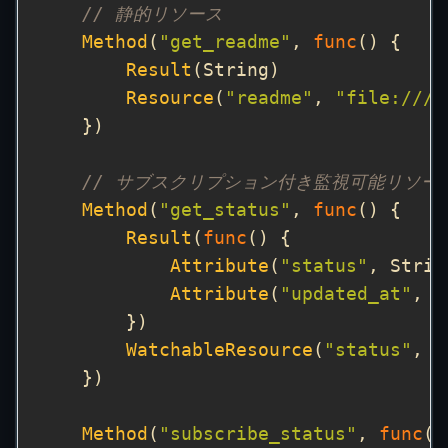
// 静的リソース
Method
(
"get_readme"
, 
func
Result
Resource
(
"readme"
, 
"file:///R
// サブスクリプション付き監視可能リソー
Method
(
"get_status"
, 
func
Result
(
func
Attribute
(
"status"
Attribute
(
"updated_at"
WatchableResource
(
"status"
, 
"
Method
(
"subscribe_status"
, 
func