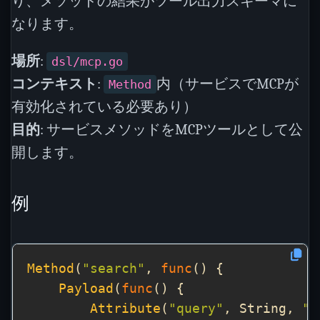
り、メソッドの結果がツール出力スキーマに
なります。
場所
:
dsl/mcp.go
コンテキスト
:
内（サービスでMCPが
Method
有効化されている必要あり）
目的
: サービスメソッドをMCPツールとして公
開します。
例
Method
(
"search"
, 
func
Payload
(
func
Attribute
(
"query"
, String, 
"