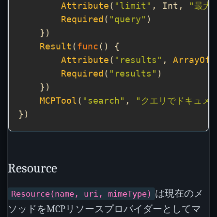
Attribute
(
"limit"
, Int, 
"最大
Required
(
"query"
Result
(
func
Attribute
(
"results"
, 
ArrayOf
(
Required
(
"results"
MCPTool
(
"search"
, 
"クエリでドキュメ
Resource
は現在のメ
Resource(name, uri, mimeType)
ソッドをMCPリソースプロバイダーとしてマ