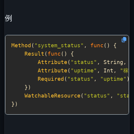
例
Method
(
"system_status"
, 
func
Result
(
func
Attribute
(
"status"
, String, 
Attribute
(
"uptime"
, Int, 
"稼
Required
(
"status"
, 
"uptime"
WatchableResource
(
"status"
, 
"stat