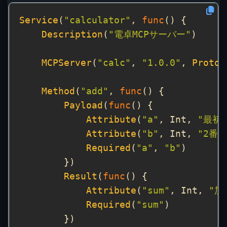
Service
(
"calculator"
, 
func
Description
(
"電卓MCPサーバー"
MCPServer
(
"calc"
, 
"1.0.0"
, 
Protoc
Method
(
"add"
, 
func
Payload
(
func
Attribute
(
"a"
, Int, 
"最初
Attribute
(
"b"
, Int, 
"2番
Required
(
"a"
, 
"b"
Result
(
func
Attribute
(
"sum"
, Int, 
"加
Required
(
"sum"