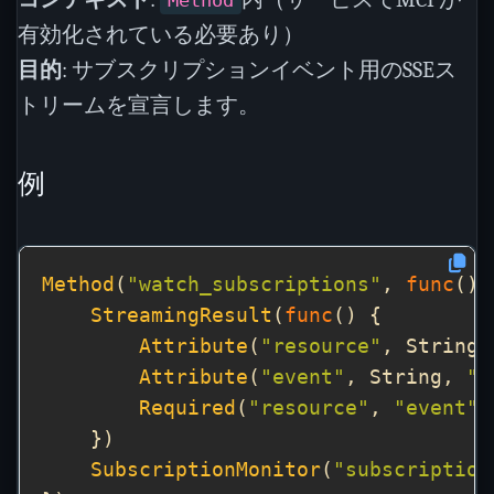
Method
有効化されている必要あり）
目的
: サブスクリプションイベント用のSSEス
トリームを宣言します。
例
Method
(
"watch_subscriptions"
, 
func
StreamingResult
(
func
Attribute
(
"resource"
, String,
Attribute
(
"event"
, String, 
"
Required
(
"resource"
, 
"event"
SubscriptionMonitor
(
"subscription