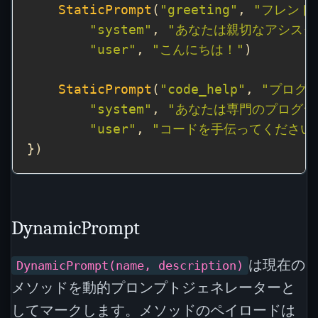
StaticPrompt
(
"greeting"
, 
"フレンド
"system"
, 
"あなたは親切なアシスタ
"user"
, 
"こんにちは！"
StaticPrompt
(
"code_help"
, 
"プログ
"system"
, 
"あなたは専門のプログラ
"user"
, 
"コードを手伝ってください
DynamicPrompt
は現在の
DynamicPrompt(name, description)
メソッドを動的プロンプトジェネレーターと
してマークします。メソッドのペイロードは