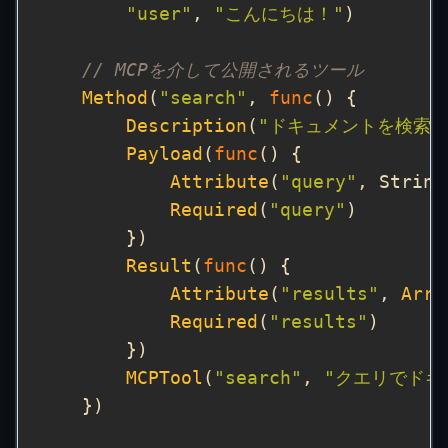
"user"
, 
"こんにちは！"
// MCPを介して公開されるツール
Method
(
"search"
, 
func
Description
(
"ドキュメントを検索"
Payload
(
func
Attribute
(
"query"
, String
Required
(
"query"
Result
(
func
Attribute
(
"results"
, 
Arra
Required
(
"results"
MCPTool
(
"search"
, 
"クエリでドキ