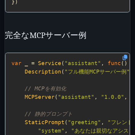
完全なMCPサーバー例
var
 _ = 
Service
(
"assistant"
, 
func
Description
(
"フル機能MCPサーバー例"
// MCPを有効化
MCPServer
(
"assistant"
, 
"1.0.0"
, 
P
// 静的プロンプト
StaticPrompt
(
"greeting"
, 
"フレンド
"system"
, 
"あなたは親切なアシスタ