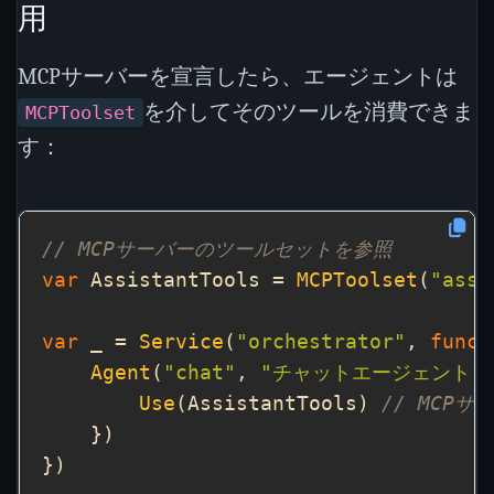
用
MCPサーバーを宣言したら、エージェントは
を介してそのツールを消費できま
MCPToolset
す：
// MCPサーバーのツールセットを参照
var
 AssistantTools = 
MCPToolset
(
"assi
var
 _ = 
Service
(
"orchestrator"
, 
func
Agent
(
"chat"
, 
"チャットエージェント"
Use
(AssistantTools) 
// MCP