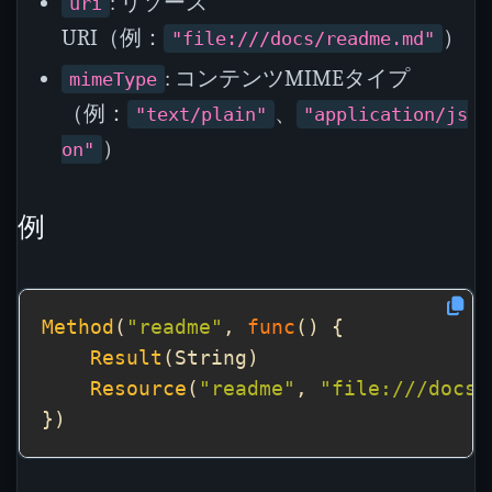
: リソース
uri
URI（例：
）
"file:///docs/readme.md"
: コンテンツMIMEタイプ
mimeType
（例：
、
"text/plain"
"application/js
）
on"
例
Method
(
"readme"
, 
func
Result
Resource
(
"readme"
, 
"file:///docs/