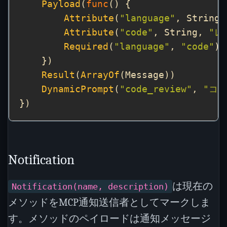
Payload
(
func
Attribute
(
"language"
, String,
Attribute
(
"code"
, String, 
"レ
Required
(
"language"
, 
"code"
Result
(
ArrayOf
DynamicPrompt
(
"code_review"
, 
"コ
Notification
は現在の
Notification(name, description)
メソッドをMCP通知送信者としてマークしま
す。メソッドのペイロードは通知メッセージ