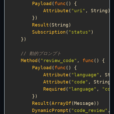
Payload
(
func
Attribute
(
"uri"
Result
Subscription
(
"status"
// 動的プロンプト
Method
(
"review_code"
, 
func
Payload
(
func
Attribute
(
"language"
Attribute
(
"code"
Required
(
"language"
, 
"cod
Result
(
ArrayOf
DynamicPrompt
(
"code_review"
, 