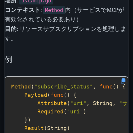
場所
:
dsl/mcp.go
コンテキスト
:
内（サービスでMCPが
Method
有効化されている必要あり）
目的
: リソースサブスクリプションを処理しま
す。
例
Method
(
"subscribe_status"
, 
func
Payload
(
func
Attribute
(
"uri"
, String, 
"サ
Required
(
"uri"
Result