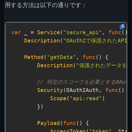
用する方法は以下の通りです：
var
 _ = 
Service
(
"secure_api"
, 
func
Description
(
"OAuth2で保護されたAPI"
Method
(
"getData"
, 
func
Description
(
"保護されたデータを取
// 特定のスコープを必要とするOAuth
Security
(OAuth2Auth, 
func
Scope
(
"api:read"
Payload
(
func
AccessToken
(
"token"
, Stri