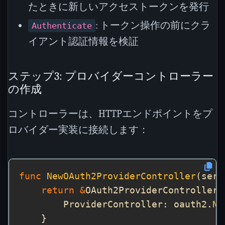
たときに新しいアクセストークンを発行
: トークン操作の前にクラ
Authenticate
イアント認証情報を検証
ステップ3: プロバイダーコントローラー
の作成
コントローラーは、HTTPエンドポイントをプ
ロバイダー実装に接続します：
func
NewOAuth2ProviderController
(serv
return
&
        ProviderController: oauth2.
Ne