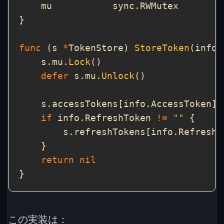
func
 (s 
*
TokenStore) 
StoreToken
(info 
    s.mu.
Lock
defer
 s.mu.
Unlock
if
 info.RefreshToken 
!=
""
return
nil
この実装は：