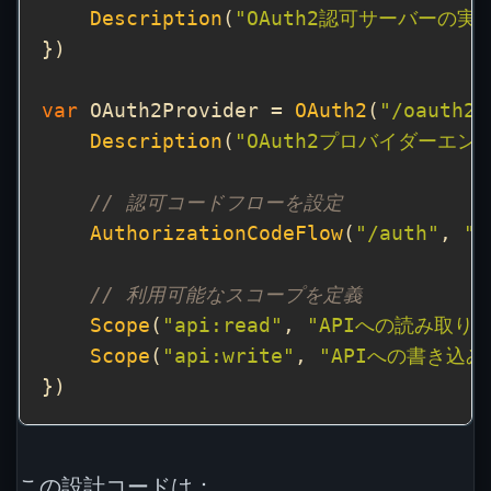
Description
(
"OAuth2認可サーバーの実
var
 OAuth2Provider = 
OAuth2
(
"/oauth2/
Description
(
"OAuth2プロバイダーエン
// 認可コードフローを設定
AuthorizationCodeFlow
(
"/auth"
, 
"/
// 利用可能なスコープを定義
Scope
(
"api:read"
, 
"APIへの読み取り
Scope
(
"api:write"
, 
"APIへの書き込み
この設計コードは：