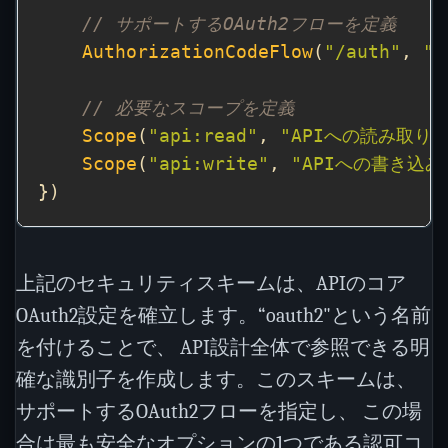
// サポートするOAuth2フローを定義
AuthorizationCodeFlow
(
"/auth"
, 
"/
// 必要なスコープを定義
Scope
(
"api:read"
, 
"APIへの読み取り
Scope
(
"api:write"
, 
"APIへの書き込み
上記のセキュリティスキームは、APIのコア
OAuth2設定を確立します。“oauth2"という名前
を付けることで、 API設計全体で参照できる明
確な識別子を作成します。このスキームは、
サポートするOAuth2フローを指定し、 この場
合は最も安全なオプションの1つである認可コ