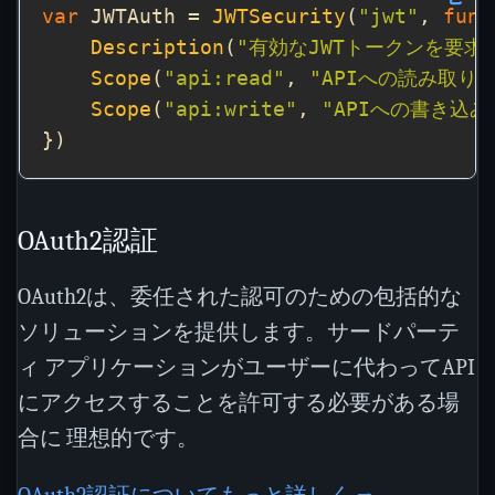
var
 JWTAuth = 
JWTSecurity
(
"jwt"
, 
func
Description
(
"有効なJWTトークンを要
Scope
(
"api:read"
, 
"APIへの読み取り
Scope
(
"api:write"
, 
"APIへの書き込み
OAuth2認証
OAuth2は、委任された認可のための包括的な
ソリューションを提供します。サードパーテ
ィ アプリケーションがユーザーに代わってAPI
にアクセスすることを許可する必要がある場
合に 理想的です。