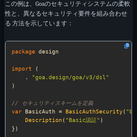
この例は、Goaのセキュリティシステムの柔軟
性と、異なるセキュリティ要件を組み合わせ
る 方法を示しています：
package
import
    . 
"goa.design/goa/v3/dsl"
// セキュリティスキームを定義
var
 BasicAuth = 
BasicAuthSecurity
(
"ba
Description
(
"Basic認証"