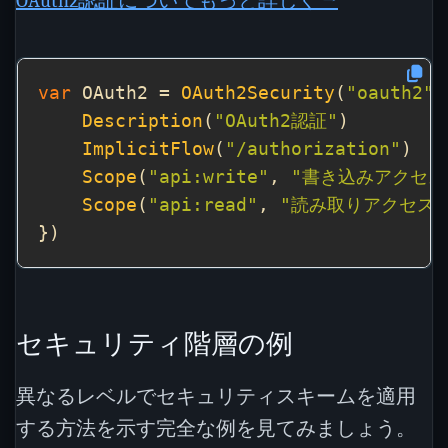
OAuth2認証についてもっと詳しく →
var
 OAuth2 = 
OAuth2Security
(
"oauth2"
,
Description
(
"OAuth2認証"
ImplicitFlow
(
"/authorization"
Scope
(
"api:write"
, 
"書き込みアクセス
Scope
(
"api:read"
, 
"読み取りアクセス"
セキュリティ階層の例
異なるレベルでセキュリティスキームを適用
する方法を示す完全な例を見てみましょう。