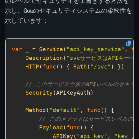
のレベルでセキュリティを上書きする方法を
示し、Goaのセキュリティシステムの柔軟性を
示しています：
var
 _ = 
Service
(
"api_key_service"
, 
fu
Description
(
"svcサービスはAPIキー
HTTP
(
func
() { 
Path
(
"/svc"
// このサービス全体のAPIレベルのセキュ
Security
Method
(
"default"
, 
func
// このメソッドはサービスレベルのA
Payload
(
func
APIKey
(
"api_key"
, 
"key"
, 