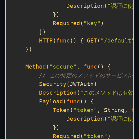
Description
(
"認証に使用
Required
(
"key"
HTTP
(
func
() { 
GET
(
"/default"
Method
(
"secure"
, 
func
// この特定のメソッドのサービスレ
Security
Description
(
"このメソッドは有効な
Payload
(
func
Token
(
"token"
, String, 
fu
Description
(
"認証に使用
Required
(
"token"