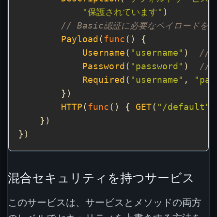
"保護されています"
// Basic認証に必要なペイロードを
Payload
(
func
Username
(
"username"
)  
//
Password
(
"password"
)  
//
Required
(
"username"
, 
"pas
HTTP
(
func
() { 
GET
(
"/default"
混合セキュリティを持つサービス
このサービスは、サービスとメソッドの両方