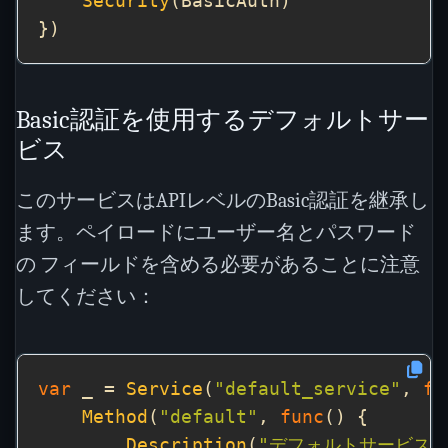
Security
Basic認証を使用するデフォルトサー
ビス
このサービスはAPIレベルのBasic認証を継承し
ます。ペイロードにユーザー名とパスワード
の フィールドを含める必要があることに注意
してください：
var
 _ = 
Service
(
"default_service"
, 
fu
Method
(
"default"
, 
func
Description
(
"デフォルトサービスのd