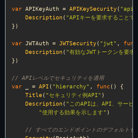
var
 APIKeyAuth = 
APIKeySecurity
(
"api_
Description
(
"APIキーを要求すること
var
 JWTAuth = 
JWTSecurity
(
"jwt"
, 
func
Description
(
"有効なJWTトークンを要
// APIレベルでセキュリティを適用
var
 _ = 
API
(
"hierarchy"
, 
func
Title
(
"セキュリティ例API"
Description
(
"このAPIは、API、サー
"使用する効果を示します"
// すべてのエンドポイントのデフォルトセ