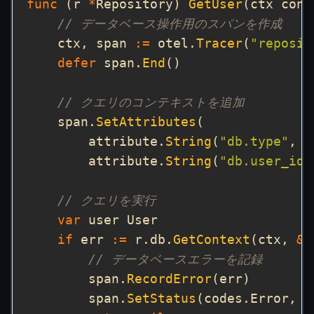
func
 (r 
*
Repository) 
GetUser
(ctx cont
// データベース操作用のスパンを作成
    ctx, span 
:=
 otel.
Tracer
(
"reposit
defer
 span.
End
// クエリのコンテキストを追加
    span.
SetAttributes
        attribute.
String
(
"db.type"
, 
"
        attribute.
String
(
"db.user_id"
// クエリを実行
var
if
 err 
:=
 r.db.
GetContext
(ctx, 
&
u
// データベースエラーを記録
        span.
RecordError
        span.
SetStatus
(codes.Error, 