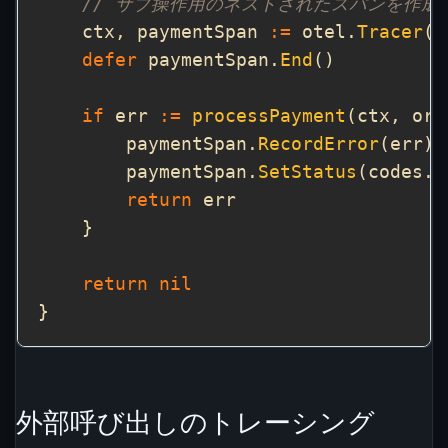
// サブ操作用のネストされたスパンを作成
    ctx, paymentSpan 
:=
 otel.
Tracer
(
"
defer
 paymentSpan.
End
if
 err 
:=
processPayment
(ctx, ord
        paymentSpan.
RecordError
        paymentSpan.
SetStatus
(codes.E
return
return
nil
外部呼び出しのトレーシング