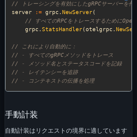
// トレーシングを有効にしたgRPCサーバーを作
server 
:=
 grpc.
NewServer
// すべてのRPCをトレースするためにOpen
    grpc.
StatsHandler
(otelgrpc.
NewSer
// これにより自動的に：
// - すべてのgRPCメソッドをトレース
// - メソッド名とステータスコードを記録
// - レイテンシーを追跡
// - コンテキストの伝播を処理
手動計装
自動計装はリクエストの境界に適しています