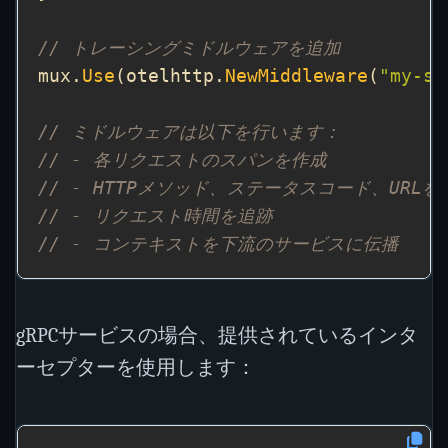
// トレーシングミドルウェアを追加
mux.
Use
(otelhttp.
NewMiddleware
(
"my-se
// ミドルウェアは以下を行います：
// - 各リクエストのスパンを作成
// - HTTPメソッド、ステータスコード、URLを
// - リクエスト時間を追跡
// - コンテキストを下流のサービスに伝播
gRPCサービスの場合、提供されているインタ
ーセプターを使用します：