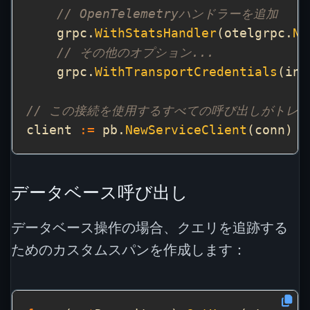
// OpenTelemetryハンドラーを追加
    grpc.
WithStatsHandler
(otelgrpc.
Ne
// その他のオプション...
    grpc.
WithTransportCredentials
(ins
// この接続を使用するすべての呼び出しがトレ
client 
:=
 pb.
NewServiceClient
データベース呼び出し
データベース操作の場合、クエリを追跡する
ためのカスタムスパンを作成します：