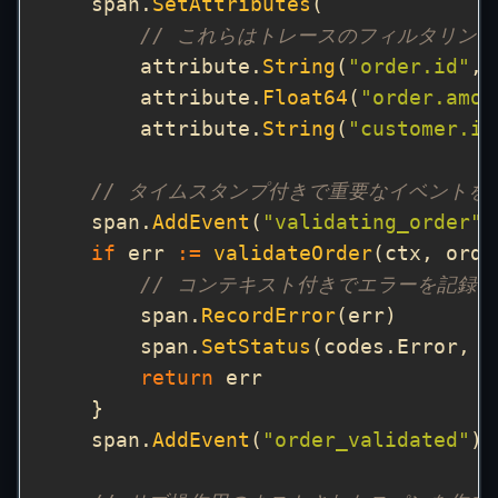
    span.
SetAttributes
// これらはトレースのフィルタリン
        attribute.
String
(
"order.id"
        attribute.
Float64
(
"order.amou
        attribute.
String
(
"customer.id
// タイムスタンプ付きで重要なイベントを
    span.
AddEvent
(
"validating_order"
if
 err 
:=
validateOrder
(ctx, orde
// コンテキスト付きでエラーを記録
        span.
RecordError
        span.
SetStatus
(codes.Error, 
return
    span.
AddEvent
(
"order_validated"