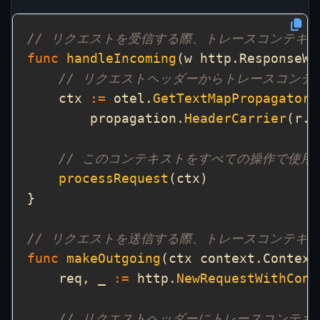
// リクエストを受信する際、トレースコンテキ
func
handleIncoming
(w http.ResponseWr
// リクエストヘッダーからトレースコンテ
    ctx 
:=
 otel.
GetTextMapPropagator
(
        propagation.
HeaderCarrier
// このコンテキストをすべての操作で使用
processRequest
// リクエストを送信する際、トレースコンテキ
func
makeOutgoing
(ctx context.Context
    req, _ 
:=
 http.
NewRequestWithCont
// リクエストヘッダーにトレースコンテキ