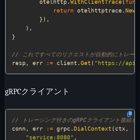
        otelhttp.
WithClientTrace
(
func
return
 otelhttptrace.
NewC
// これですべてのリクエストが自動的にトレー
resp, err 
:=
 client.
Get
(
"https://api.
gRPCクライアント
// トレーシング付きのgRPCクライアント接続を
conn, err 
:=
 grpc.
DialContext
"service:8080"