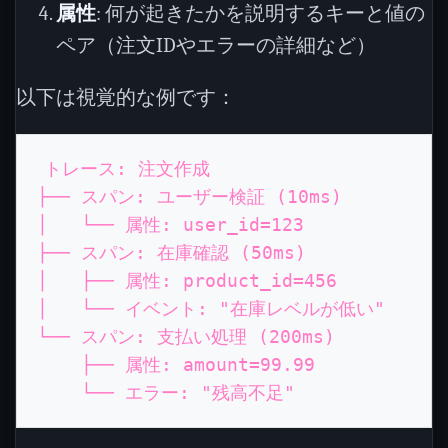
属性
: 何が起きたかを説明するキーと値の
ペア（注文IDやエラーの詳細など）
以下は視覚的な例です：
トレース: 注文作成

├── スパン: ユーザー検証 (10ms)

│   └── 属性: user_id=123

├── スパン: 在庫確認 (50ms)

│   ├── 属性: product_id=456

│   └── イベント: "在庫レベルが低い"

└── スパン: 支払い処理 (200ms)

    ├── 属性: amount=99.99
