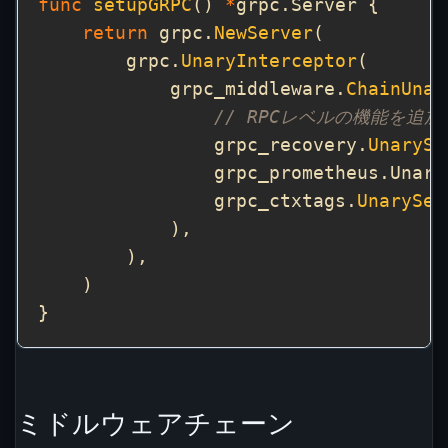
func
setupGRPC
() 
*
return
 grpc.
NewServer
        grpc.
UnaryInterceptor
            grpc_middleware.
ChainUnar
// RPCレベルの機能を追加
                grpc_recovery.
UnarySe
                grpc_prometheus.Unary
                grpc_ctxtags.
UnarySer
ミドルウェアチェーン