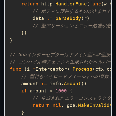
return
 http.
HandlerFunc
(
func
(w ht
// ボディに期待するものが含まれて
        data 
:=
parseBody
// 型アサーションとエラー処理が必要
// Goaインターセプターはドメイン型への型安
// コンパイル時チェックと生成されたヘルパー
func
 (i 
*
Interceptor) 
Process
(ctx con
// 型付きペイロードフィールドへの直接ア
    amount 
:=
 info.
Amount
if
 amount > 
1000
// 生成されたエラーコンストラクタ
return
nil
, goa.
MakeInvalidAm