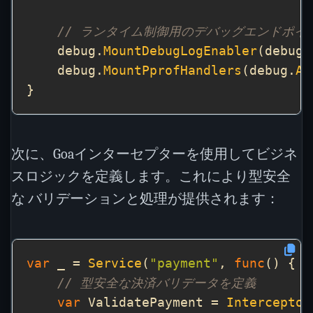
// ランタイム制御用のデバッグエンドポイ
    debug.
MountDebugLogEnabler
(debug.
    debug.
MountPprofHandlers
(debug.
Ad
次に、Goaインターセプターを使用してビジネ
スロジックを定義します。これにより型安全
な バリデーションと処理が提供されます：
var
 _ = 
Service
(
"payment"
, 
func
// 型安全な決済バリデータを定義
var
 ValidatePayment = 
Interceptor