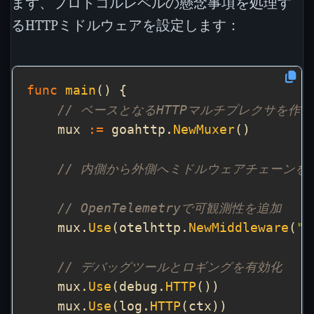
まず、プロトコルレベルの懸念事項を処理す
るHTTPミドルウェアを設定します：
func
main
// ベースとなるHTTPマルチプレクサを作成
    mux 
:=
 goahttp.
NewMuxer
// 内側から外側へミドルウェアチェーンを
// OpenTelemetryで可観測性を追加
    mux.
Use
(otelhttp.
NewMiddleware
(
"p
// デバッグツールとロギングを有効化
    mux.
Use
(debug.
HTTP
    mux.
Use
(log.
HTTP