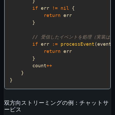
if
 err 
!=
nil
return
// 受信したイベントを処理（実装は
if
 err 
:=
processEvent
(event)
return
        count
++
双方向ストリーミングの例：チャットサ
ービス