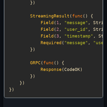
StreamingResult
(
func
Field
(
1
, 
"message"
, Strin
Field
(
2
, 
"user_id"
, Strin
Field
(
3
, 
"timestamp"
, Str
Required
(
"message"
, 
"user
GRPC
(
func
Response