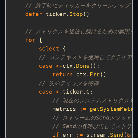
// 終了時にティッカーをクリーンアップ
defer
 ticker.
Stop
// メトリクスを送信し続けるための無限ル
for
select
// コンテキストを使用してクライア
case
<-
ctx.
Done
return
 ctx.
Err
// 次のティックを待機
case
<-
// 現在のシステムメトリクスを
            metrics 
:=
getSystemMetri
// ストリームのSendメソッ
// Sendの各呼び出しでストリ
if
 err 
:=
 stream.
Send
(
&