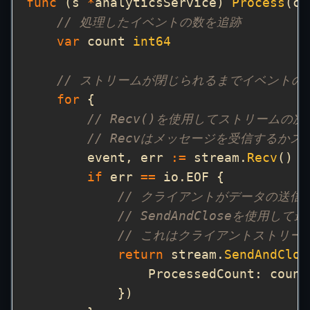
func
 (s 
*
analyticsService) 
Process
(ct
// 処理したイベントの数を追跡
var
 count 
int64
// ストリームが閉じられるまでイベントの
for
// Recv()を使用してストリームの
// Recvはメッセージを受信するか
        event, err 
:=
 stream.
Recv
if
 err 
==
// クライアントがデータの送信
// SendAndCloseを使用
// これはクライアントストリー
return
 stream.
SendAndClos