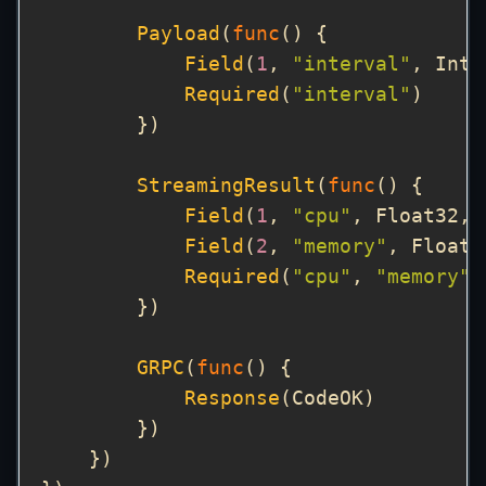
Payload
(
func
Field
(
1
, 
"interval"
, Int,
Required
(
"interval"
StreamingResult
(
func
Field
(
1
, 
"cpu"
, Float32, 
Field
(
2
, 
"memory"
, Float3
Required
(
"cpu"
, 
"memory"
GRPC
(
func
Response