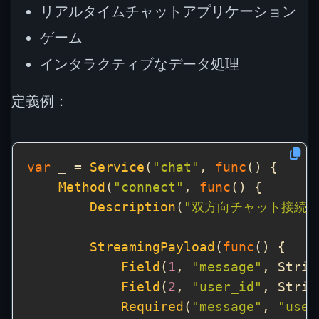
リアルタイムチャットアプリケーション
ゲーム
インタラクティブなデータ処理
定義例：
var
 _ = 
Service
(
"chat"
, 
func
Method
(
"connect"
, 
func
Description
(
"双方向チャット接続を
StreamingPayload
(
func
Field
(
1
, 
"message"
, Strin
Field
(
2
, 
"user_id"
, Strin
Required
(
"message"
, 
"user