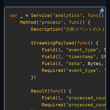
var
 _ = 
Service
(
"analytics"
, 
func
Method
(
"process"
, 
func
Description
(
"分析イベントのストリ
StreamingPayload
(
func
Field
(
1
, 
"event_type"
, St
Field
(
2
, 
"timestamp"
, Str
Field
(
3
, 
"data"
, Bytes, 
Required
(
"event_type"
, 
"t
Result
(
func
Field
(
1
, 
"processed_count
Required
(
"processed_count