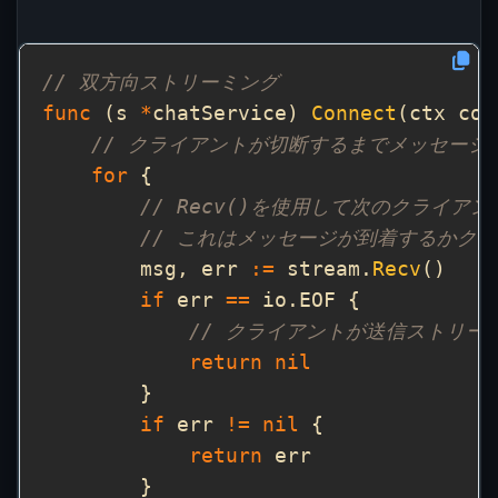
// 双方向ストリーミング
func
 (s 
*
chatService) 
Connect
(ctx con
// クライアントが切断するまでメッセージ
for
// Recv()を使用して次のクライ
// これはメッセージが到着するかク
        msg, err 
:=
 stream.
Recv
if
 err 
==
// クライアントが送信ストリー
return
nil
if
 err 
!=
nil
return