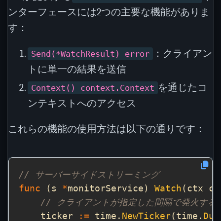
ンターフェースには2つの主要な機能がありま
す：
：クライアン
Send(*WatchResult) error
トに単一の結果を送信
を通じたコ
Context() context.Context
ンテキストへのアクセス
これらの機能の使用方法は以下の通りです：
// サーバーサイドストリーミング
func
 (s 
*
monitorService) 
Watch
(ctx co
// クライアントが指定した間隔で発火する
    ticker 
:=
 time.
NewTicker
(time.
Dur