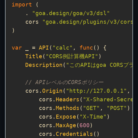
import
    . 
"goa.design/goa/v3/dsl"
    cors 
"goa.design/plugins/v3/cors/
var
 _ = 
API
(
"calc"
, 
func
Title
(
"CORS例計算機API"
Description
(
"このAPIはgoa CORS
// APIレベルのCORSポリシー
    cors.
Origin
(
"http://127.0.0.1"
, 
f
        cors.
Headers
(
"X-Shared-Secret
        cors.
Methods
(
"GET"
, 
"POST"
        cors.
Expose
(
"X-Time"
        cors.
MaxAge
(
600
        cors.
Credentials