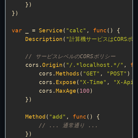
var
 _ = 
Service
(
"calc"
, 
func
Description
(
"計算機サービスはCORS
// サービスレベルのCORSポリシー
    cors.
Origin
(
"/.*localhost.*/"
, 
fu
        cors.
Methods
(
"GET"
, 
"POST"
        cors.
Expose
(
"X-Time"
, 
"X-Api-
        cors.
MaxAge
(
100
Method
(
"add"
, 
func
// ... 通常通り ...