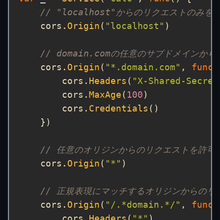
// "localhost"からのリクエストのみを
    cors.
Origin
(
"localhost"
// domain.comの任意のサブドメイン
    cors.
Origin
(
"*.domain.com"
, 
func
        cors.
Headers
(
"X-Shared-Secret
        cors.
MaxAge
(
100
        cors.
Credentials
// 任意のオリジンからのリクエストを許可
    cors.
Origin
(
"*"
// 正規表現にマッチするオリジンからのリ
    cors.
Origin
(
"/.*domain.*/"
, 
func
        cors.
Headers
(
"*"