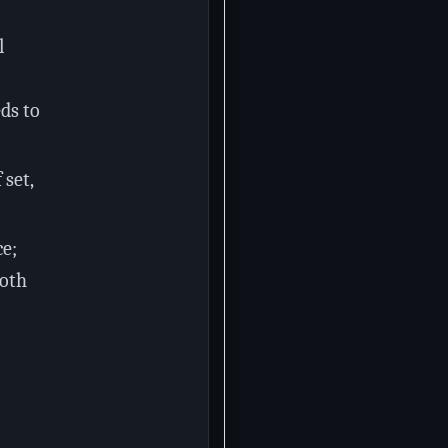
l
ds to
 set,
ce;
oth