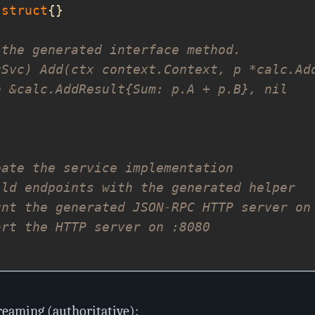
 
struct
 the generated interface method.
cSvc) Add(ctx context.Context, p *calc.Ad
n &calc.AddResult{Sum: p.A + p.B}, nil
eate the service implementation
ild endpoints with the generated helper
unt the generated JSON‑RPC HTTP server on
art the HTTP server on :8080
reaming (authoritative):