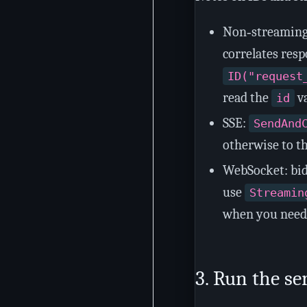
Non‑streaming:
correlates res
ID("request
read the
va
id
SSE:
SendAnd
otherwise to t
WebSocket: bidi
use
Streamin
when you need 
3. Run the se