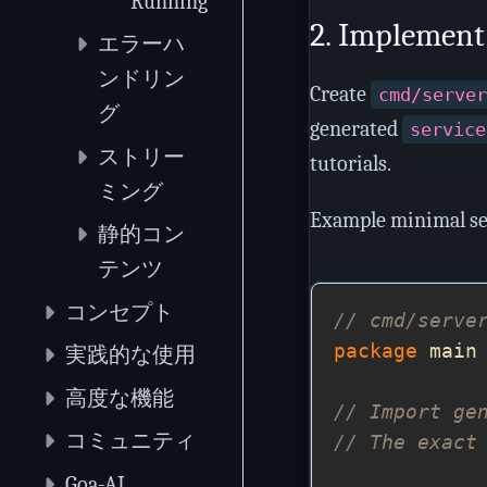
Running
2. Implement 
エラーハ
ンドリン
Create
cmd/server
グ
generated
service
ストリー
tutorials.
ミング
Example minimal se
静的コン
テンツ
コンセプト
// cmd/serve
package
実践的な使用
高度な機能
// Import ge
コミュニティ
// The exact
Goa-AI