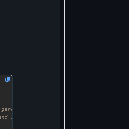
 generated JSON‑RPC HTTP server.
and service name.