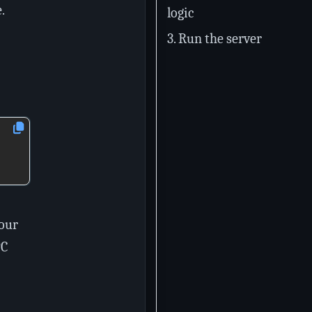
.
logic
3. Run the server
your
PC