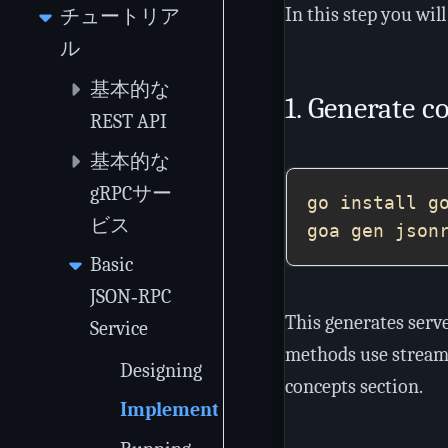
In this step you wi
チュートリア
ル
基本的な
1. Generate c
REST API
基本的な
gRPCサー
ビス
Basic
JSON‑RPC
This generates serv
Service
methods use streami
Designing
concepts section.
Implementing