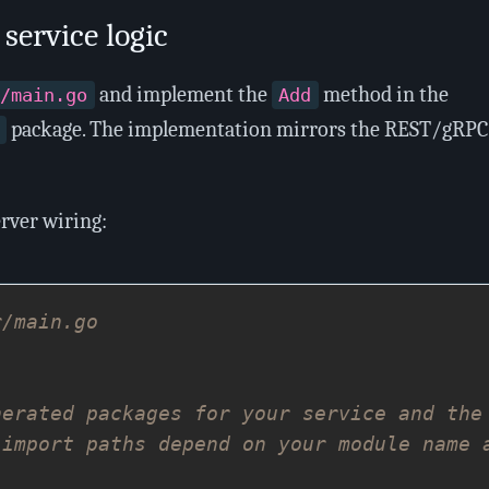
service logic
and implement the
method in the
/main.go
Add
package. The implementation mirrors the REST/gRPC
rver wiring:
r/main.go
nerated packages for your service and the
 import paths depend on your module name 