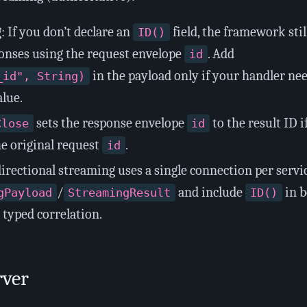
 If you don’t declare an
field, the framework stil
ID()
ponses using the request envelope
. Add
id
in the payload only if your handler nee
_id", String)
lue.
sets the response envelope
to the result ID if
Close
id
he original request
.
id
rectional streaming uses a single connection per servi
/
and include
in b
gPayload
StreamingResult
ID()
typed correlation.
rver