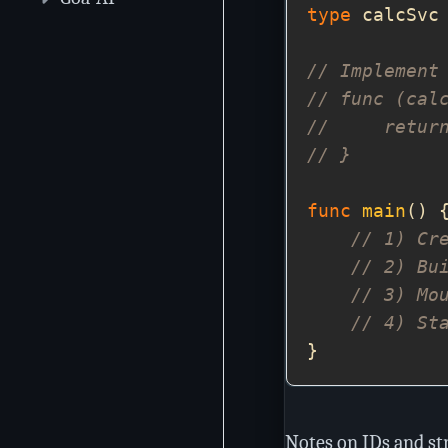
type
 calcSvc
// Implement
// func (cal
//     retur
// }
func
main
// 1) Cr
// 2) Bu
// 3) Mo
// 4) St
Notes on IDs and st