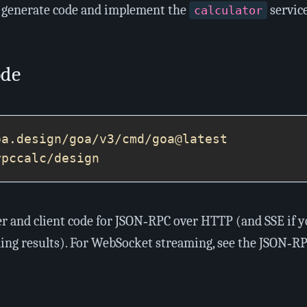
ll generate code and implement the
service
calculator
ode
er and client code for JSON‑RPC over HTTP (and SSE if 
ng results). For WebSocket streaming, see the JSON‑R