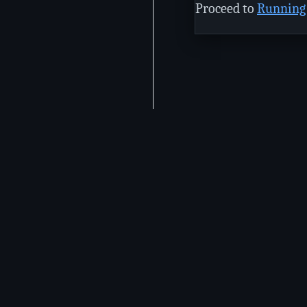
Proceed to
Running
Stay Updated
Get the
latest Goa news