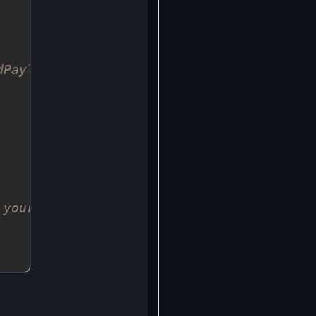
dPayload) (*calc.AddResult, error) {
 your mux