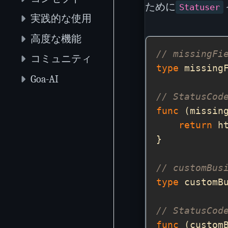
ために
Statuser
実践的な使用
高度な機能
// missin
コミュニティ
type
 missing
Goa-AI
// StatusCo
func
 (missin
return
// custom
type
 customB
// StatusCo
func
 (custom