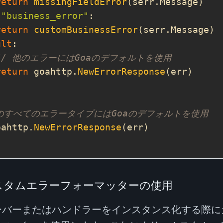
return
missingFieldError
"business_error"
return
customBusinessError
ult
// 他のエラーにはGoaのデフォルトを使用
return
 goahttp.
NewErrorResponse
他のすべてのエラータイプにはGoaのデフォルトを使用
oahttp.
NewErrorResponse
スタムエラーフォーマッターの使用
サーバーまたはハンドラーをインスタンス化する際に