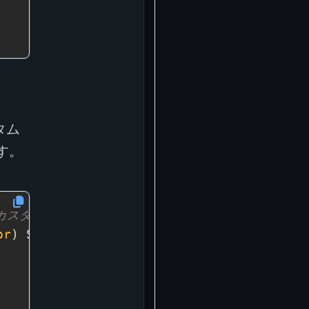
タム
す。
rrをカスタムエラータイプに変換します。
or