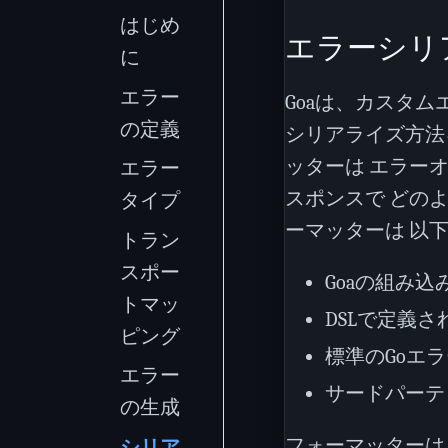
はじめ
エラーシリ
に
エラー
Goaは、カスタ
の定義
シリアライズ方法
ッターは エラー
エラー
スポンスで どの
タイプ
ーマッターは 以
トラン
スポー
Goaの組み
トマッ
DSLで定義
ピング
標準のGoエ
エラー
サードパーテ
の生成
フォーマッターは
シリア