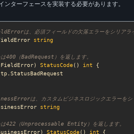
インターフェースを実装する必要があります。
gFieldErrorは、必須フィールドの欠落エラーをシ
FieldError 
string
deは400（BadRequest）を返します。
gFieldError) 
StatusCode
() 
int
BusinessErrorは、カスタムビジネスロジックエ
usinessError 
string
deは422（Unprocessable Entity）を返します。
BusinessError) 
StatusCode
() 
int