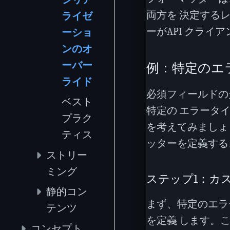
両方を 決定する
ライゼ
ーがAPI クラ
ーショ
ンのオ
ーバー
例：特定のエ
ライド
必須フィールドの
ベスト
特定の エラータ
プラク
を考えてみましょ
ティス
ッターを定義する
ストリー
ミング
ステップ1：カ
静的コン
まず、特定のエラ
テンツ
を定義 します。
コンセプト