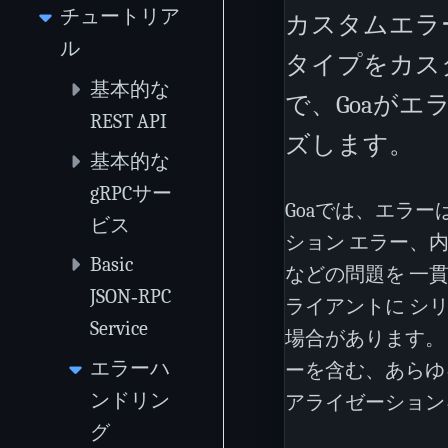
チュートリア
カスタムエラ
ル
タイプをカス
基本的な
で、Goaが
REST API
ズします。
基本的な
gRPCサー
Goaでは、エラ
ビス
ション エラー、
Basic
などの問題を 一
JSON‑RPC
ライアントに シ
Service
場合があります。
エラーハ
ーを含む、あらゆ
ンドリン
アライゼーション
グ