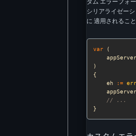
タム エラーフォ
シリアライゼーシ
に 適用されるこ
var
    appServe
    eh 
:=
er
    appServe
// ...