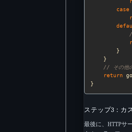
case
defa
// その
return
 g
ステップ3：カ
最後に、HTTP