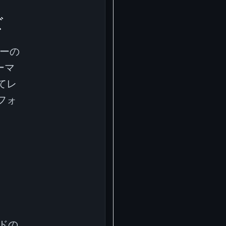
ズ
ラーの
ーマ
てレ
フォ
ドの