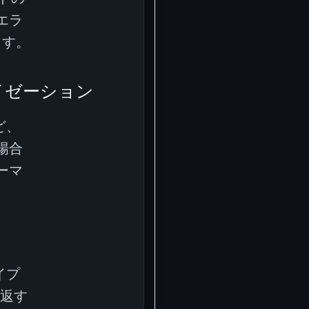
エラ
ます。
イゼーション
ど、
場合
ーマ
イプ
を返す