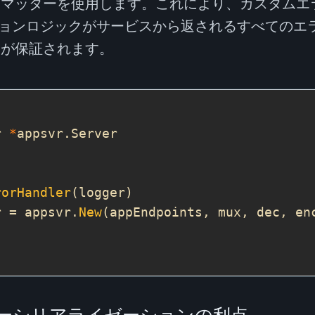
ーマッターを使用します。これにより、カスタムエ
ョンロジックがサービスから返されるすべてのエ
とが保証されます。
r 
*
rorHandler
r = appsvr.
New