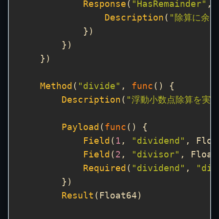
Response
(
"HasRemainder"
, 
Description
(
"除算に余
Method
(
"divide"
, 
func
Description
(
"浮動小数点除算を実行
Payload
(
func
Field
(
1
, 
"dividend"
, Floa
Field
(
2
, 
"divisor"
, Float
Required
(
"dividend"
, 
"div
Result