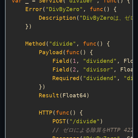
var
 _ = 
Service
(
"divider"
, 
func
Error
(
"DivByZero"
, 
func
Description
(
"DivByZeroは、
Method
(
"divide"
, 
func
Payload
(
func
Field
(
1
, 
"dividend"
, Floa
Field
(
2
, 
"divisor"
, Float
Required
(
"dividend"
, 
"div
Result
HTTP
(
func
POST
(
"/divide"
// ゼロによる除算をHTTP 422 U