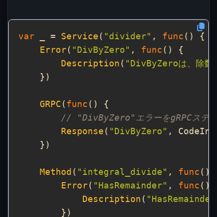
var
 _ = 
Service
(
"divider"
, 
func
Error
(
"DivByZero"
, 
func
Description
(
"DivByZeroは、
GRPC
(
func
// "DivByZero"エラーをgRPCステ
Response
(
"DivByZero"
Method
(
"integral_divide"
, 
func
Error
(
"HasRemainder"
, 
func
Description
(
"HasRemai