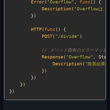
Error
(
"Overflow"
, 
func
Description
(
"Overflow
HTTP
(
func
POST
(
"/divide"
// メソッド固有のエラーマッピ
Response
(
"Overflow"
, Stat
Description
(
"除算結果