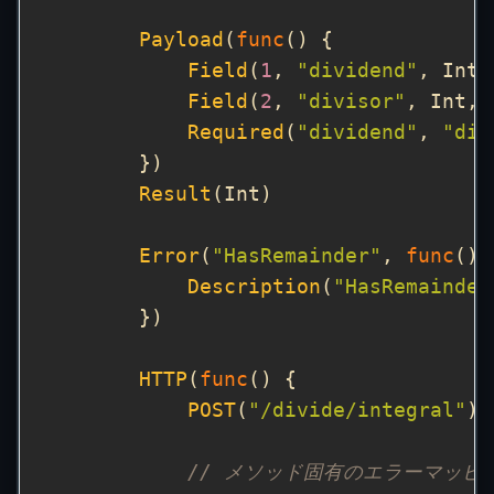
Payload
(
func
Field
(
1
, 
"dividend"
, Int,
Field
(
2
, 
"divisor"
, Int, 
Required
(
"dividend"
, 
"div
Result
Error
(
"HasRemainder"
, 
func
Description
(
"HasRemai
HTTP
(
func
POST
(
"/divide/integral"
// メソッド固有のエラーマッピ