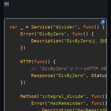
例
var
 _ = 
Service
(
"divider"
, 
func
Error
(
"DivByZero"
, 
func
Description
(
"DivByZeroは、
HTTP
(
func
// "DivByZero"エラーをHTTP 40
Response
(
"DivByZero"
Method
(
"integral_divide"
, 
func
Error
(
"HasRemainder"
, 
func
Description
(
"HasRemai