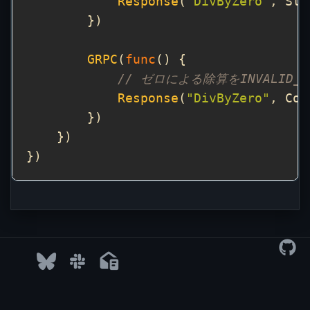
Response
(
"DivByZero"
GRPC
(
func
// ゼロによる除算をINVALID_
Response
(
"DivByZero"