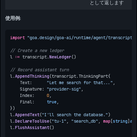
として返します
使用例:
import
"goa.design/goa-ai/runtime/agent/transcript"
// Create a new ledger
l
:=
transcript
.
NewLedger
()
// Record assistant turn
l
.
AppendThinking
(
transcript
.
ThinkingPart
{
Text
:
"Let me search for that..."
,
Signature
:
"provider-sig"
,
Index
:
0
,
Final
:
true
,
})
l
.
AppendText
(
"I'll search the database."
)
l
.
DeclareToolUse
(
"tu-1"
,
"search_db"
,
map
[
string
]
an
l
.
FlushAssistant
()