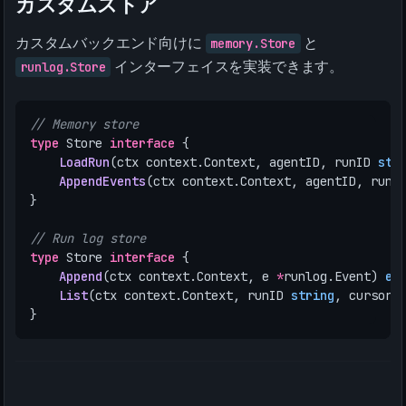
カスタムストア
カスタムバックエンド向けに
memory.Store
と
runlog.Store
インターフェイスを実装できます。
// Memory store
type
Store
interface
{
LoadRun
(
ctx
context
.
Context
,
agentID
,
runID
str
AppendEvents
(
ctx
context
.
Context
,
agentID
,
runI
}
// Run log store
type
Store
interface
{
Append
(
ctx
context
.
Context
,
e
*
runlog
.
Event
)
er
List
(
ctx
context
.
Context
,
runID
string
,
cursor
}