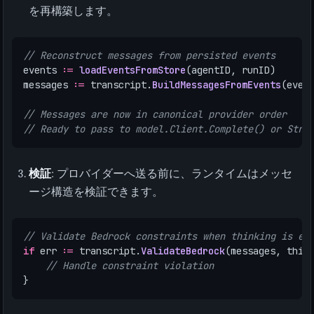
を再構築します。
// Reconstruct messages from persisted events
events
:=
loadEventsFromStore
(
agentID
,
runID
)
messages
:=
transcript
.
BuildMessagesFromEvents
(
even
// Messages are now in canonical provider order
// Ready to pass to model.Client.Complete() or Stre
検証
: プロバイダーへ送る前に、ランタイムはメッセ
ージ構造を検証できます。
// Validate Bedrock constraints when thinking is en
if
err
:=
transcript
.
ValidateBedrock
(
messages
,
thin
// Handle constraint violation
}