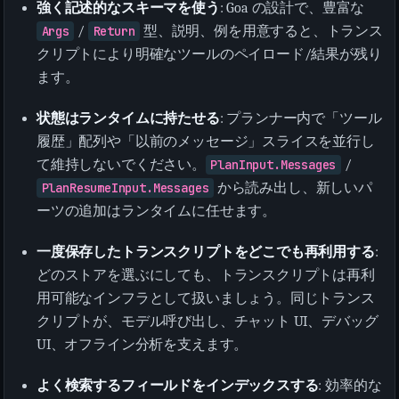
強く記述的なスキーマを使う
: Goa の設計で、豊富な
Args
/
Return
型、説明、例を用意すると、トランス
クリプトにより明確なツールのペイロード/結果が残り
ます。
状態はランタイムに持たせる
: プランナー内で「ツール
履歴」配列や「以前のメッセージ」スライスを並行し
て維持しないでください。
PlanInput.Messages
/
PlanResumeInput.Messages
から読み出し、新しいパ
ーツの追加はランタイムに任せます。
一度保存したトランスクリプトをどこでも再利用する
:
どのストアを選ぶにしても、トランスクリプトは再利
用可能なインフラとして扱いましょう。同じトランス
クリプトが、モデル呼び出し、チャット UI、デバッグ
UI、オフライン分析を支えます。
よく検索するフィールドをインデックスする
: 効率的な