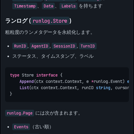
Timestamp
、
Data
、
Labels
を持ちます
ランログ (
)
runlog.Store
粗粒度のランメタデータを永続化します。
RunID
,
AgentID
,
SessionID
,
TurnID
ステータス、タイムスタンプ、ラベル
type
Store
interface
{
Append
(
ctx
context
.
Context
,
e
*
runlog
.
Event
)
er
List
(
ctx
context
.
Context
,
runID
string
,
cursor
}
runlog.Page
には次が含まれます。
Events
（古い順）