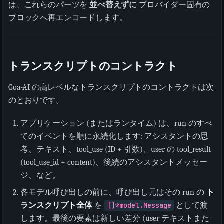
は、これらのパーツを
並べ替えずに
プロバイダー固有の
ブロックへ再エンコードします。
トランスクリプトのコントラクト
Goa-AI の高レベルなトランスクリプトのコントラクトは次
のとおりです。
アプリケーション (またはランタイム) は、run のすべ
てのイベントを順に永続化します: アシスタントの思
考、テキスト、tool_use (ID + 引数)、user の tool_result
(tool_use_id + content)、後続のアシスタントメッセー
ジ、など。
各モデル呼び出しの前に、呼び出し元はその run の
ト
ランスクリプト全体
を
[]*model.Message
として渡
します。最後の要素は新しい差分 (user テキストまた