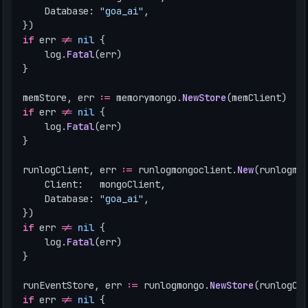
Database
:
"goa_ai"
,
})
if
err
!=
nil
{
log
.
Fatal
(
err
)
}
memStore
,
err
:=
memorymongo
.
NewStore
(
memClient
)
if
err
!=
nil
{
log
.
Fatal
(
err
)
}
runlogClient
,
err
:=
runlogmongoclient
.
New
(
runlogmo
Client
:
mongoClient
,
Database
:
"goa_ai"
,
})
if
err
!=
nil
{
log
.
Fatal
(
err
)
}
runEventStore
,
err
:=
runlogmongo
.
NewStore
(
runlogCl
if
err
!=
nil
{