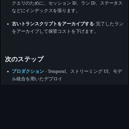
クエリのために、セッション ID、ラン ID、ステータス
などにインデックスを張ります。
古いトランスクリプトをアーカイブする
: 完了したラン
をアーカイブして保管コストを下げます。
次のステップ
プロダクション
- Temporal、ストリーミング UI、モデ
ル統合を用いたデプロイ
ランタイム
- plan/execute ループを理解する
エージェント・コンポジション
- 複雑なエージェント
グラフを構築する
© 2026 Raphael Simon and the Goa
Stay Updated