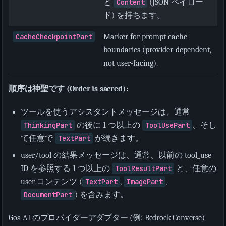
と
Content
(JSON ペイロー
ド) を持ちます。
CacheCheckpointPart
Marker for prompt cache
boundaries (provider-dependent,
not user-facing).
順序は神聖です (Order is sacred):
ツールを使うアシスタントメッセージは、通常
ThinkingPart
の後に 1 つ以上の
ToolUsePart
、そし
て任意で
TextPart
が続きます。
user/tool の結果メッセージは、通常、以前の tool_use
ID を参照する 1 つ以上の
ToolResultPart
と、任意の
user コンテンツ (
TextPart
,
ImagePart
,
DocumentPart
) を含みます。
Goa-AI のプロバイダーアダプター (例: Bedrock Converse)