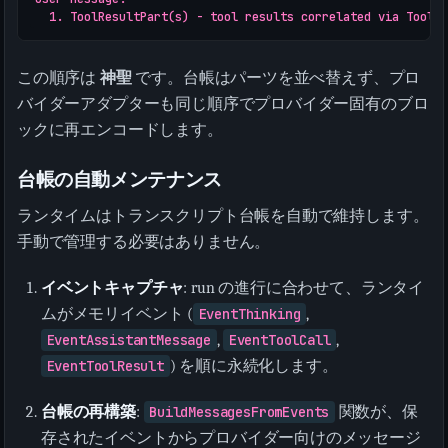
この順序は
神聖
です。台帳はパーツを並べ替えず、プロ
バイダーアダプターも同じ順序でプロバイダー固有のブロ
ックに再エンコードします。
台帳の自動メンテナンス
ランタイムはトランスクリプト台帳を自動で維持します。
手動で管理する必要はありません。
イベントキャプチャ
: run の進行に合わせて、ランタイ
ムがメモリイベント (
EventThinking
,
EventAssistantMessage
,
EventToolCall
,
EventToolResult
) を順に永続化します。
台帳の再構築
:
BuildMessagesFromEvents
関数が、保
存されたイベントからプロバイダー向けのメッセージ