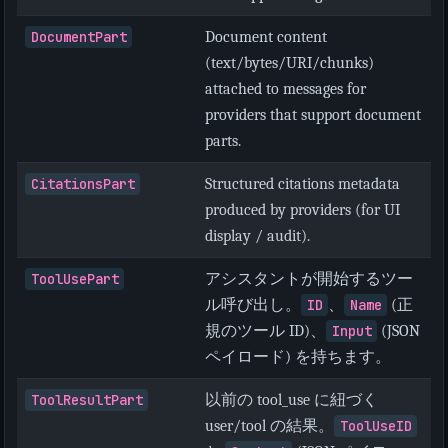
DocumentPart
Document content
(text/bytes/URI/chunks)
attached to messages for
providers that support document
parts.
CitationsPart
Structured citations metadata
produced by providers (for UI
display / audit).
ToolUsePart
アシスタントが開始するツー
ル呼び出し。
ID
、
Name
(正
規のツール ID)、
Input
(JSON
ペイロード) を持ちます。
ToolResultPart
以前の tool_use に紐づく
user/tool の結果。
ToolUseID