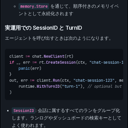
memory.Store
を通じて、順序付きのメモリイベ
ントとして永続化されます
実運用での SessionID と TurnID
エージェントを呼び出すときは次のようになります。
client
:=
chat
.
NewClient
(
rt
)
if
_
,
err
:=
rt
.
CreateSession
(
ctx
,
"chat-session-12
panic
(
err
)
}
out
,
err
:=
client
.
Run
(
ctx
,
"chat-session-123"
,
mes
runtime
.
WithTurnID
(
"turn-1"
),
// optional but r
)
SessionID
: 会話に属するすべてのランをグループ化
します。ランログやダッシュボードの検索キーとして
よく使われます。