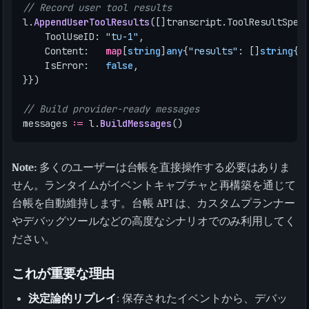
// Record user tool results
l
.
AppendUserToolResults
([]
transcript
.
ToolResultSpec
ToolUseID
:
"tu-1"
,
Content
:
map
[
string
]
any
{
"results"
:
[]
string
{
"
IsError
:
false
,
}})
// Build provider-ready messages
messages
:=
l
.
BuildMessages
()
Note:
多くのユーザーは台帳を直接操作する必要はありま
せん。ランタイムがイベントキャプチャと再構築を通じて
台帳を自動維持します。台帳 API は、カスタムプランナー
やデバッグツールなどの高度なシナリオでのみ利用してく
ださい。
これが重要な理由
決定論的リプレイ
: 保存されたイベントから、デバッ