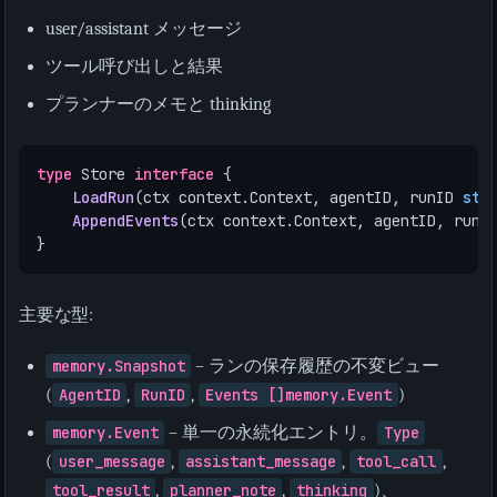
user/assistant メッセージ
ツール呼び出しと結果
プランナーのメモと thinking
type
Store
interface
{
LoadRun
(
ctx
context
.
Context
,
agentID
,
runID
str
AppendEvents
(
ctx
context
.
Context
,
agentID
,
runI
}
主要な型:
memory.Snapshot
– ランの保存履歴の不変ビュー
(
AgentID
,
RunID
,
Events []memory.Event
)
memory.Event
– 単一の永続化エントリ。
Type
(
user_message
,
assistant_message
,
tool_call
,
tool_result
,
planner_note
,
thinking
)、