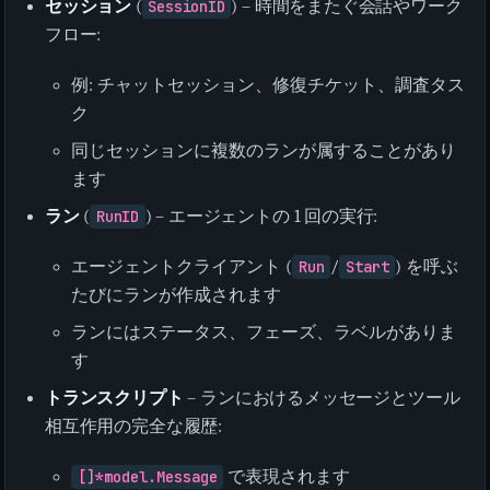
セッション
(
SessionID
) – 時間をまたぐ会話やワーク
フロー:
例: チャットセッション、修復チケット、調査タス
ク
同じセッションに複数のランが属することがあり
ます
ラン
(
RunID
) – エージェントの 1 回の実行:
エージェントクライアント (
Run
/
Start
) を呼ぶ
たびにランが作成されます
ランにはステータス、フェーズ、ラベルがありま
す
トランスクリプト
– ランにおけるメッセージとツール
相互作用の完全な履歴:
[]*model.Message
で表現されます