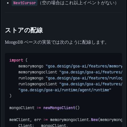
NextCursor
（空の場合はこれ以上イベントがない）
ストアの配線
MongoDB ベースの実装では次のように配線します。
import
(
memorymongo
"goa.design/goa-ai/features/memory/
memorymongoclient
"goa.design/goa-ai/features/m
runlogmongo
"goa.design/goa-ai/features/runlog/
runlogmongoclient
"goa.design/goa-ai/features/r
"goa.design/goa-ai/runtime/agent/runtime"
)
mongoClient
:=
newMongoClient
()
memClient
,
err
:=
memorymongoclient
.
New
(
memorymongo
Client
:
mongoClient
,