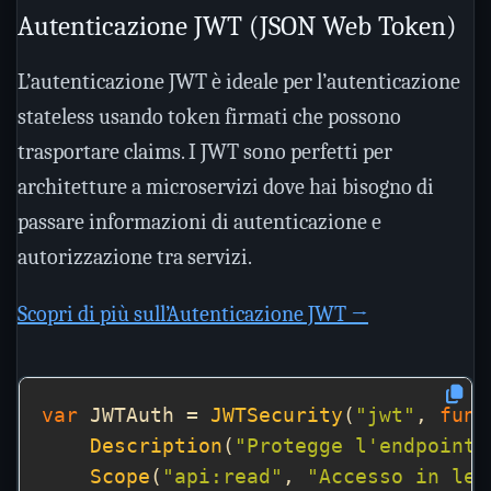
Autenticazione JWT (JSON Web Token)
L’autenticazione JWT è ideale per l’autenticazione
stateless usando token firmati che possono
trasportare claims. I JWT sono perfetti per
architetture a microservizi dove hai bisogno di
passare informazioni di autenticazione e
autorizzazione tra servizi.
Scopri di più sull’Autenticazione JWT →
var
 JWTAuth = 
JWTSecurity
(
"jwt"
, 
func
Description
(
"Protegge l'endpoint 
Scope
(
"api:read"
, 
"Accesso in let