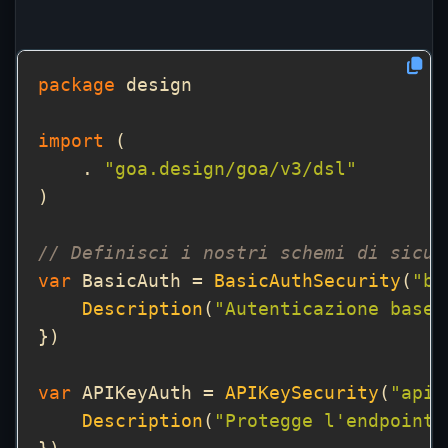
package
import
    . 
"goa.design/goa/v3/dsl"
// Definisci i nostri schemi di sicur
var
 BasicAuth = 
BasicAuthSecurity
(
"ba
Description
(
"Autenticazione base"
var
 APIKeyAuth = 
APIKeySecurity
(
"api_
Description
(
"Protegge l'endpoint 