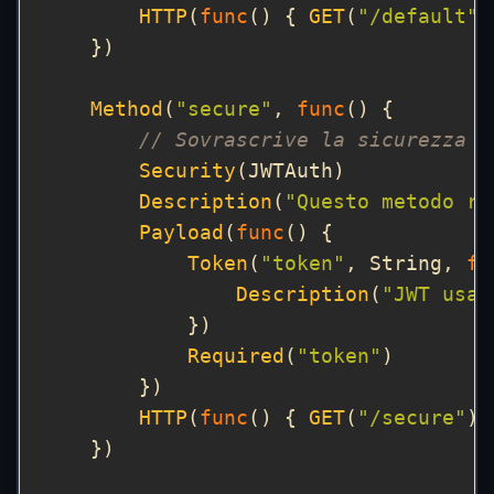
HTTP
(
func
() { 
GET
(
"/default"
Method
(
"secure"
, 
func
// Sovrascrive la sicurezza a
Security
Description
(
"Questo metodo ri
Payload
(
func
Token
(
"token"
, String, 
fu
Description
(
"JWT usat
Required
(
"token"
HTTP
(
func
() { 
GET
(
"/secure"