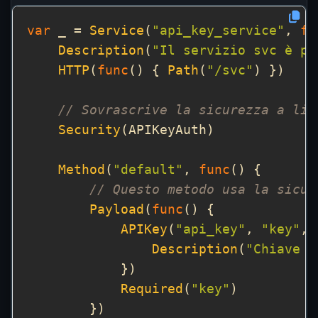
var
 _ = 
Service
(
"api_key_service"
, 
fu
Description
(
"Il servizio svc è pr
HTTP
(
func
() { 
Path
(
"/svc"
// Sovrascrive la sicurezza a liv
Security
Method
(
"default"
, 
func
// Questo metodo usa la sicur
Payload
(
func
APIKey
(
"api_key"
, 
"key"
, 
Description
(
"Chiave A
Required
(
"key"