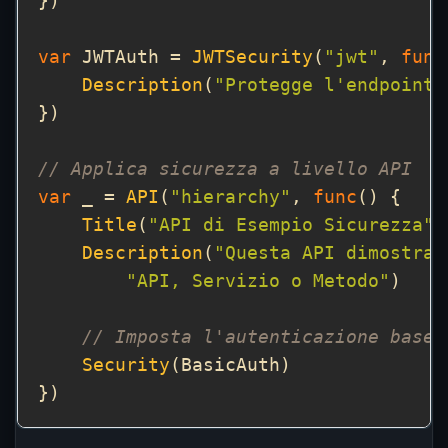
var
 JWTAuth = 
JWTSecurity
(
"jwt"
, 
func
Description
(
"Protegge l'endpoint 
// Applica sicurezza a livello API
var
 _ = 
API
(
"hierarchy"
, 
func
Title
(
"API di Esempio Sicurezza"
Description
(
"Questa API dimostra 
"API, Servizio o Metodo"
// Imposta l'autenticazione base 
Security