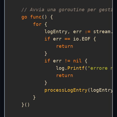
// Avvia una goroutine per gestir
go
func
for
            logEntry, err 
:=
 stream.
R
if
 err 
==
return
if
 err 
!=
nil
                log.
Printf
(
"errore ne
return
processLogEntry