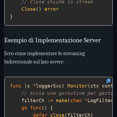
// Close chiude lo stream
Close
() 
error
Esempio di Implementazione Server
Ecco come implementare lo streaming
bidirezionale sul lato server:
func
 (s 
*
loggerSvc) 
Monitor
(ctx conte
// Avvia una goroutine per gestir
    filterCh 
:=
make
(
chan
*
LogFilter,
go
func
defer
close