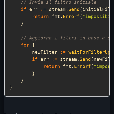
// Invia il filtro iniziale
if
 err 
:=
 stream.
Send
(initialFilt
return
 fmt.
Errorf
(
"impossibil
// Aggiorna i filtri in base a qu
for
        newFilter 
:=
waitForFilterUpd
if
 err 
:=
 stream.
Send
(newFilt
return
 fmt.
Errorf
(
"imposs