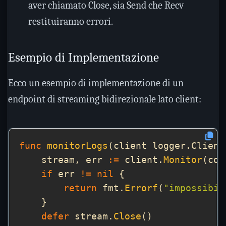
aver chiamato Close, sia Send che Recv
restituiranno errori.
Esempio di Implementazione
Ecco un esempio di implementazione di un
endpoint di streaming bidirezionale lato client:
func
monitorLogs
(client logger.Client
    stream, err 
:=
 client.
Monitor
(con
if
 err 
!=
nil
return
 fmt.
Errorf
(
"impossibil
defer
 stream.
Close