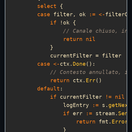
select
case
 filter, ok 
:=
<-
if
// Canale chiuso, int
return
nil
case
<-
ctx.
Done
// Contesto annullato, in
return
 ctx.
Err
default
if
 currentFilter 
!=
nil
                logEntry 
:=
 s.
getNext
if
 err 
:=
 stream.
Send
return
 fmt.
Errorf