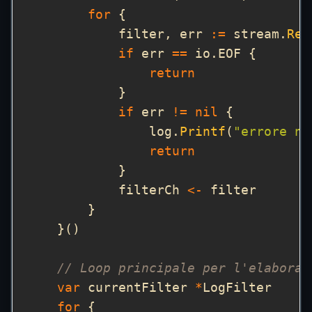
for
            filter, err 
:=
 stream.
Rec
if
 err 
==
return
if
 err 
!=
nil
                log.
Printf
(
"errore ne
return
            filterCh 
<-
// Loop principale per l'elaboraz
var
 currentFilter 
*
for