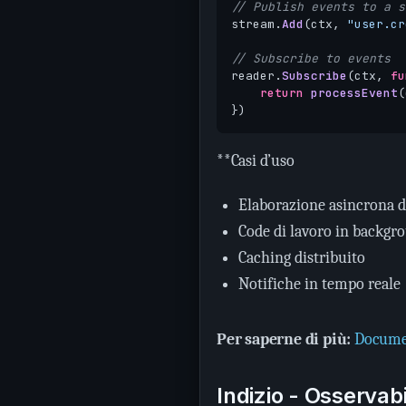
// Publish events to a s
stream
.
Add
(
ctx
,
"user.cr
// Subscribe to events
reader
.
Subscribe
(
ctx
,
fu
return
processEvent
(
})
**Casi d’uso
Elaborazione asincrona d
Code di lavoro in backgr
Caching distribuito
Notifiche in tempo reale
Per saperne di più:
Docume
Indizio - Osservabi