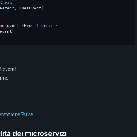
tream
eated"
,
userEvent
)
nc
(
event
*
Event
)
error
{
event
)
i eventi
ound
ntazione Pulse
lità dei microservizi