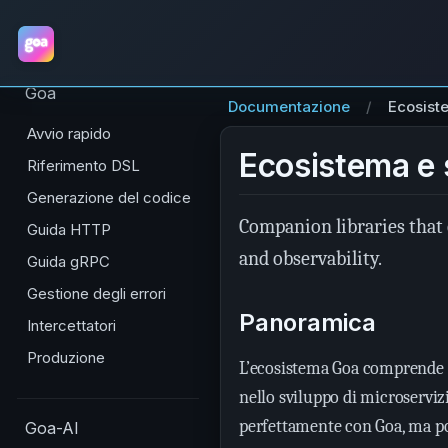
Goa
Documentazione
Ecosist
Avvio rapido
Ecosistema e 
Riferimento DSL
Generazione del codice
Companion libraries that 
Guida HTTP
and observability.
Guida gRPC
Gestione degli errori
Panoramica
Intercettatori
Produzione
L’ecosistema Goa comprende 
nello sviluppo di microserviz
perfettamente con Goa, ma po
Goa-AI