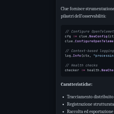
Clue fornisce strumentazione 
pilastri dell’osservabilità:
// Configure OpenTelemet
cfg
:=
clue
.
NewConfig
(
ct
clue
.
ConfigureOpenTeleme
// Context-based logging
log
.
Info
(
ctx
,
"processin
// Health checks
checker
:=
health
.
NewChe
Caratteristiche:
Tracciamento distribuito
Registrazione strutturata
Raccolta ed esportazione