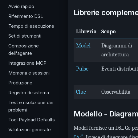
Avvio rapido
Librerie compleme
Riferimento DSL
Tempo di esecuzione
Libreria
Scopo
Set di strumenti
Model
Diagrammi di
Composizione
dell'agente
architettura
Integrazione MCP
Pulse
Eventi distribuit
Memoria e sessioni
Produzione
Clue
Osservabilità
Registro di sistema
Test e risoluzione dei
problemi
Modello - Diagram
Tool Payload Defaults
Model fornisce un DSL Go per 
Valutazioni generate
↗
C4
. Invece di disegnare dia