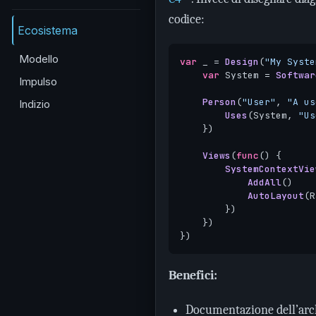
codice:
Ecosistema
Modello
var
_
=
Design
(
"My Syste
var
System
=
Softwar
Impulso
Person
(
"User"
,
"A us
Indizio
Uses
(
System
,
"Us
})
Views
(
func
()
{
SystemContextVie
AddAll
()
AutoLayout
(
R
})
})
})
Benefici:
Documentazione dell’arch