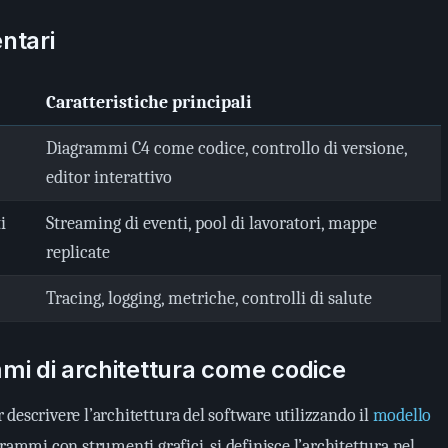
ntari
Caratteristiche principali
Diagrammi C4 come codice, controllo di versione,
editor interattivo
i
Streaming di eventi, pool di lavoratori, mappe
replicate
Tracing, logging, metriche, controlli di salute
mi di architettura come codice
descrivere l’architettura del software utilizzando il
modello
grammi con strumenti grafici, si definisce l’architettura nel