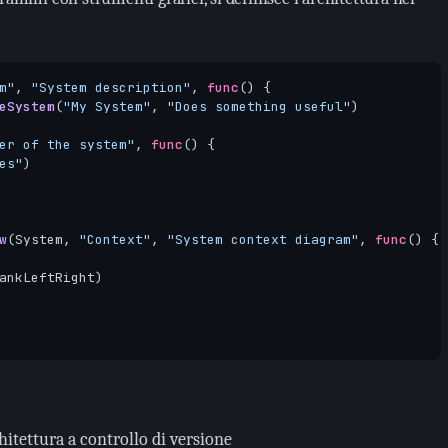
m"
,
"System description"
,
func
()
{
eSystem
(
"My System"
,
"Does something useful"
)
er of the system"
,
func
()
{
es"
)
w
(
System
,
"Context"
,
"System context diagram"
,
func
()
{
ankLeftRight
)
itettura a controllo di versione