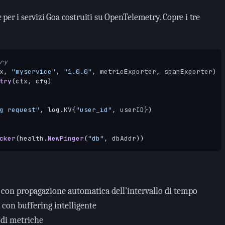
per i servizi Goa costruiti su OpenTelemetry. Copre i tre
ry
x
,
"myservice"
,
"1.0.0"
,
metricExporter
,
spanExporter
)
try
(
ctx
,
cfg
)
g request"
,
log
.
KV
{
"user_id"
,
userID
})
cker
(
health
.
NewPinger
(
"db"
,
dbAddr
))
 con propagazione automatica dell’intervallo di tempo
 con buffering intelligente
 di metriche