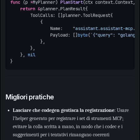
func
(
p
*
MyPlanner
)
PlanStart
(
ctx
context
.
Context
,
return
&
planner
.
PlanResult
{
ToolCalls
:
[]
planner
.
ToolRequest
{
{
Name
:
"assistant.assistant-mcp.s
Payload
:
[]
byte
(
`{"query": "golang 
},
},
},
nil
}
Migliori pratiche
Lasciare che codegen gestisca la registrazione
: Usare
l’helper generato per registrare i set di strumenti MCP;
evitare la colla scritta a mano, in modo che i codec e i
suggerimenti per i tentativi rimangano coerenti