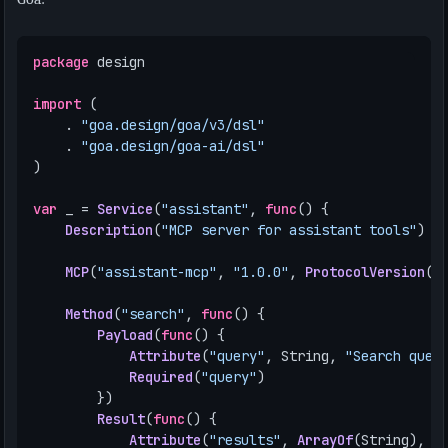
package
design
import
(
.
"goa.design/goa/v3/dsl"
.
"goa.design/goa-ai/dsl"
)
var
_
=
Service
(
"assistant"
,
func
()
{
Description
(
"MCP server for assistant tools"
)
MCP
(
"assistant-mcp"
,
"1.0.0"
,
ProtocolVersion
(
"
Method
(
"search"
,
func
()
{
Payload
(
func
()
{
Attribute
(
"query"
,
String
,
"Search quer
Required
(
"query"
)
})
Result
(
func
()
{
Attribute
(
"results"
,
ArrayOf
(
String
),
"