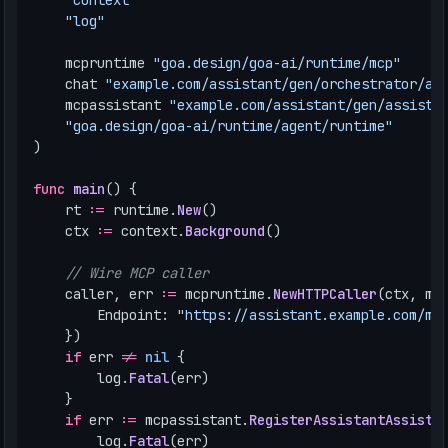
"context"
"log"
mcpruntime
"goa.design/goa-ai/runtime/mcp"
chat
"example.com/assistant/gen/orchestrator/ag
mcpassistant
"example.com/assistant/gen/assista
"goa.design/goa-ai/runtime/agent/runtime"
)
func
main
()
{
rt
:=
runtime
.
New
()
ctx
:=
context
.
Background
()
// Wire MCP caller
caller
,
err
:=
mcpruntime
.
NewHTTPCaller
(
ctx
,
mc
Endpoint
:
"https://assistant.example.com/mc
})
if
err
!=
nil
{
log
.
Fatal
(
err
)
}
if
err
:=
mcpassistant
.
RegisterAssistantAssista
log
.
Fatal
(
err
)