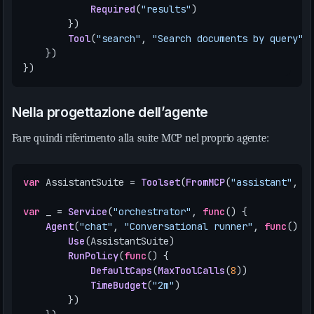
Required
(
"results"
)
})
Tool
(
"search"
,
"Search documents by query"
)
})
})
Nella progettazione dell’agente
Fare quindi riferimento alla suite MCP nel proprio agente:
var
AssistantSuite
=
Toolset
(
FromMCP
(
"assistant"
,
"
var
_
=
Service
(
"orchestrator"
,
func
()
{
Agent
(
"chat"
,
"Conversational runner"
,
func
()
{
Use
(
AssistantSuite
)
RunPolicy
(
func
()
{
DefaultCaps
(
MaxToolCalls
(
8
))
TimeBudget
(
"2m"
)
})