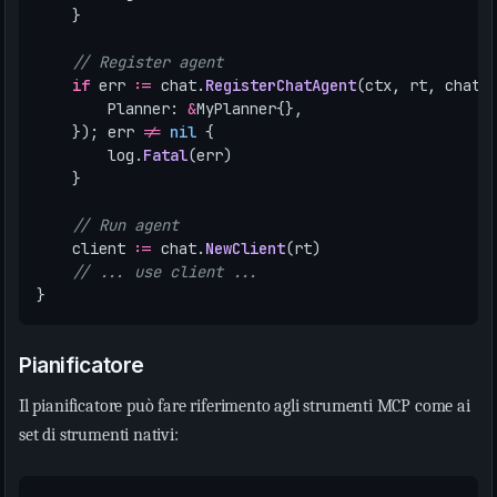
}
// Register agent
if
err
:=
chat
.
RegisterChatAgent
(
ctx
,
rt
,
chat
.
Planner
:
&
MyPlanner
{},
});
err
!=
nil
{
log
.
Fatal
(
err
)
}
// Run agent
client
:=
chat
.
NewClient
(
rt
)
// ... use client ...
}
Pianificatore
Il pianificatore può fare riferimento agli strumenti MCP come ai
set di strumenti nativi: