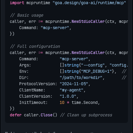
import
mcpruntime
"goa.design/goa-ai/runtime/mcp"
// Basic usage
caller
,
err
:=
mcpruntime
.
NewStdioCaller
(
ctx
,
mcpru
Command
:
"mcp-server"
,
})
// Full configuration
caller
,
err
:=
mcpruntime
.
NewStdioCaller
(
ctx
,
mcpru
Command
:
"mcp-server"
,
Args
:
[]
string
{
"--config"
,
"config.j
Env
:
[]
string
{
"MCP_DEBUG=1"
},
// A
Dir
:
"/path/to/workdir"
,
// W
ProtocolVersion
:
"2024-11-05"
,
ClientName
:
"my-agent"
,
ClientVersion
:
"1.0.0"
,
InitTimeout
:
10
*
time
.
Second
,
})
defer
caller
.
Close
()
// Clean up subprocess