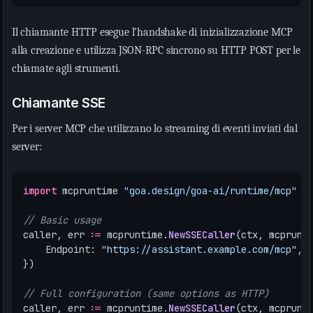
Il chiamante HTTP esegue l’handshake di inizializzazione MCP
alla creazione e utilizza JSON-RPC sincrono su HTTP POST per le
chiamate agli strumenti.
Chiamante SSE
Per i server MCP che utilizzano lo streaming di eventi inviati dal
server:
import
mcpruntime
"goa.design/goa-ai/runtime/mcp"
// Basic usage
caller
,
err
:=
mcpruntime
.
NewSSECaller
(
ctx
,
mcprunt
Endpoint
:
"https://assistant.example.com/mcp"
,
})
// Full configuration (same options as HTTP)
caller
,
err
:=
mcpruntime
.
NewSSECaller
(
ctx
,
mcprunt