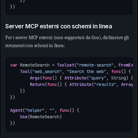
})
})
Server MCP esterni con schemi in linea
Per i server MCP esterni (non supportati da Goa), dichiarare gli
strumenti con schemi in linea:
var
RemoteSearch
=
Toolset
(
"remote-search"
,
FromExt
Tool
(
"web_search"
,
"Search the web"
,
func
()
{
Args
(
func
()
{
Attribute
(
"query"
,
String
)
})
Return
(
func
()
{
Attribute
(
"results"
,
ArrayO
})
})
Agent
(
"helper"
,
""
,
func
()
{
Use
(
RemoteSearch
)
})