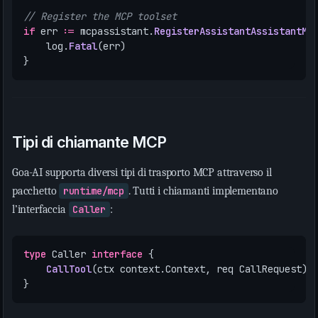
// Register the MCP toolset
if
err
:=
mcpassistant
.
RegisterAssistantAssistantMc
log
.
Fatal
(
err
)
}
Tipi di chiamante MCP
Goa-AI supporta diversi tipi di trasporto MCP attraverso il
pacchetto
runtime/mcp
. Tutti i chiamanti implementano
l’interfaccia
Caller
:
type
Caller
interface
{
CallTool
(
ctx
context
.
Context
,
req
CallRequest
)
}