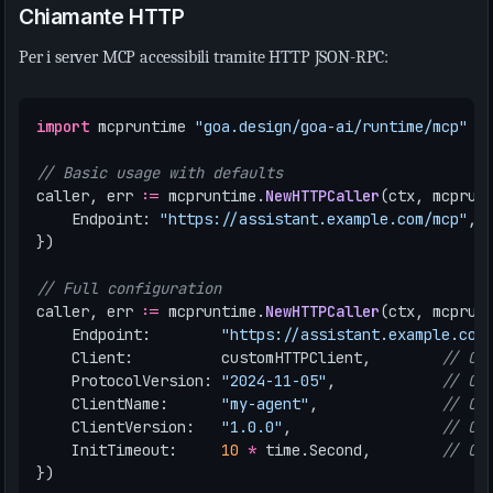
Chiamante HTTP
Per i server MCP accessibili tramite HTTP JSON-RPC:
import
mcpruntime
"goa.design/goa-ai/runtime/mcp"
// Basic usage with defaults
caller
,
err
:=
mcpruntime
.
NewHTTPCaller
(
ctx
,
mcprun
Endpoint
:
"https://assistant.example.com/mcp"
,
})
// Full configuration
caller
,
err
:=
mcpruntime
.
NewHTTPCaller
(
ctx
,
mcprun
Endpoint
:
"https://assistant.example.com
Client
:
customHTTPClient
,
// Op
ProtocolVersion
:
"2024-11-05"
,
// Op
ClientName
:
"my-agent"
,
// Op
ClientVersion
:
"1.0.0"
,
// Op
InitTimeout
:
10
*
time
.
Second
,
// Op
})