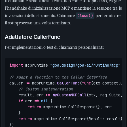
Il chiamante stdio lancia il comando come sottoprocesso, esegue
l’handshake di inizializzazione MCP e mantiene la sessione tra le
invocazioni dello strumento. Chiamare
Close()
per terminare
il sottoprocesso una volta terminato.
Adattatore CallerFunc
Per implementazioni o test di chiamanti personalizzati:
import
mcpruntime
"goa.design/goa-ai/runtime/mcp"
// Adapt a function to the Caller interface
caller
:=
mcpruntime
.
CallerFunc
(
func
(
ctx
context
.
Co
// Custom implementation
result
,
err
:=
myCustomMCPCall
(
ctx
,
req
.
Suite
,
if
err
!=
nil
{
return
mcpruntime
.
CallResponse
{},
err
}
return
mcpruntime
.
CallResponse
{
Result
:
result
},
})