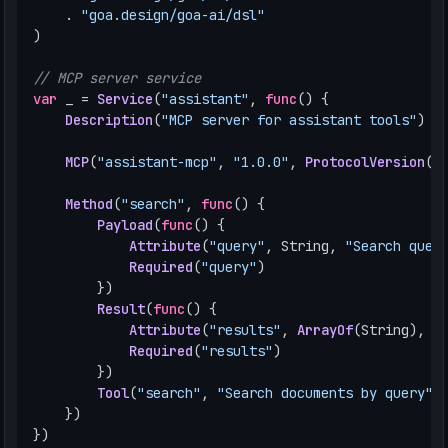
.
"goa.design/goa-ai/dsl"
)
// MCP server service
var
_
=
Service
(
"assistant"
,
func
()
{
Description
(
"MCP server for assistant tools"
)
MCP
(
"assistant-mcp"
,
"1.0.0"
,
ProtocolVersion
(
"
Method
(
"search"
,
func
()
{
Payload
(
func
()
{
Attribute
(
"query"
,
String
,
"Search quer
Required
(
"query"
)
})
Result
(
func
()
{
Attribute
(
"results"
,
ArrayOf
(
String
),
"
Required
(
"results"
)
})
Tool
(
"search"
,
"Search documents by query"
)
})
})