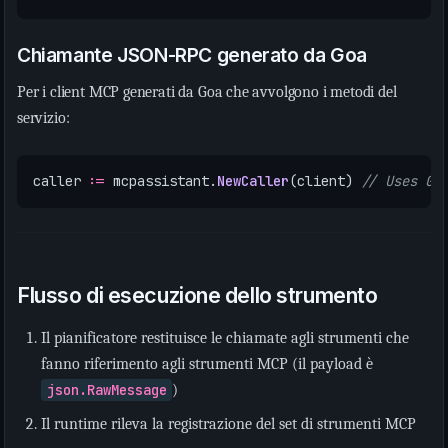
Chiamante JSON-RPC generato da Goa
Per i client MCP generati da Goa che avvolgono i metodi del
servizio:
caller
:=
mcpassistant
.
NewCaller
(
client
)
// Uses Go
Flusso di esecuzione dello strumento
Il pianificatore restituisce le chiamate agli strumenti che
fanno riferimento agli strumenti MCP (il payload è
json.RawMessage
)
Il runtime rileva la registrazione del set di strumenti MCP