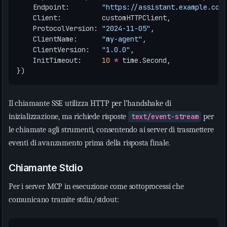
Endpoint
:
"https://assistant.example.com
Client
:
customHTTPClient
,
ProtocolVersion
:
"2024-11-05"
,
ClientName
:
"my-agent"
,
ClientVersion
:
"1.0.0"
,
InitTimeout
:
10
*
time
.
Second
,
})
Il chiamante SSE utilizza HTTP per l’handshake di
inizializzazione, ma richiede risposte
text/event-stream
per
le chiamate agli strumenti, consentendo ai server di trasmettere
eventi di avanzamento prima della risposta finale.
Chiamante Stdio
Per i server MCP in esecuzione come sottoprocessi che
comunicano tramite stdin/stdout: