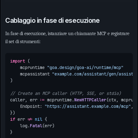
Cablaggio in fase di esecuzione
In fase di esecuzione, istanziare un chiamante MCP e registrare
il set di strumenti:
import
(
mcpruntime
"goa.design/goa-ai/runtime/mcp"
mcpassistant
"example.com/assistant/gen/assista
)
// Create an MCP caller (HTTP, SSE, or stdio)
caller
,
err
:=
mcpruntime
.
NewHTTPCaller
(
ctx
,
mcprun
Endpoint
:
"https://assistant.example.com/mcp"
,
})
if
err
!=
nil
{
log
.
Fatal
(
err
)
}