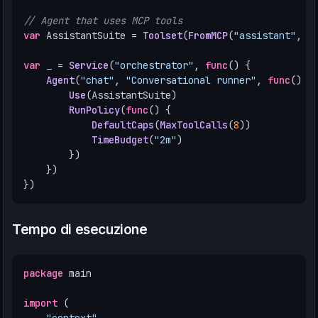
// Agent that uses MCP tools
var
AssistantSuite
=
Toolset
(
FromMCP
(
"assistant"
,
"
var
_
=
Service
(
"orchestrator"
,
func
()
{
Agent
(
"chat"
,
"Conversational runner"
,
func
()
{
Use
(
AssistantSuite
)
RunPolicy
(
func
()
{
DefaultCaps
(
MaxToolCalls
(
8
))
TimeBudget
(
"2m"
)
})
})
})
Tempo di esecuzione
package
main
import
(