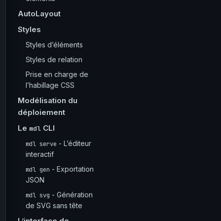
AutoLayout
Styles
Styles d’éléments
Styles de relation
Prise en charge de
l’habillage CSS
Modélisation du
déploiement
Le
CLI
mdl
- L’éditeur
mdl serve
interactif
- Exportation
mdl gen
JSON
- Génération
mdl svg
de SVG sans tête
L’interface de