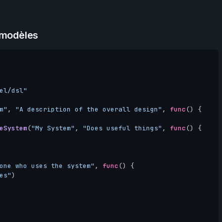
 modèles
el/dsl"
m"
,
"A description of the overall design"
,
func
()
{
eSystem
(
"My System"
,
"Does useful things"
,
func
()
{
one who uses the system"
,
func
()
{
es"
)