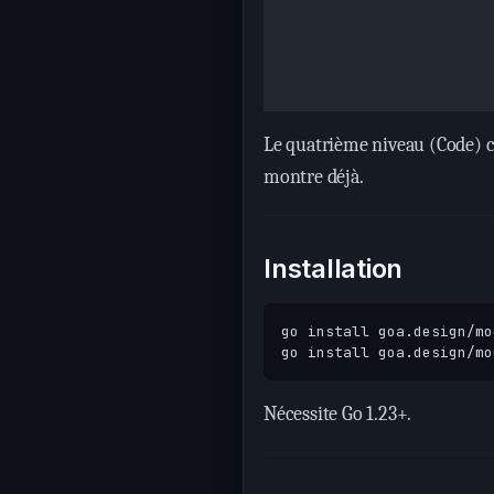
Le quatrième niveau (Code) co
montre déjà.
Installation
Nécessite Go 1.23+.