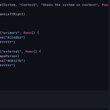
w
(
System
,
"Context"
,
"Shows the system in context"
,
func
ankLeftRight
)
(
"primary"
,
func
()
{
nd
(
"#1168bd"
)
ffffff"
)
(
"external"
,
func
()
{
apePerson
)
nd
(
"#08427b"
)
ffffff"
)