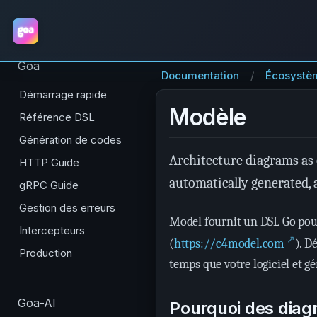
Goa
Documentation
Écosystè
Démarrage rapide
Modèle
Référence DSL
Génération de codes
Architecture diagrams as 
HTTP Guide
automatically generated, 
gRPC Guide
Gestion des erreurs
Model fournit un DSL Go pour 
Intercepteurs
↗
(
https://c4model.com
). D
Production
temps que votre logiciel et
Goa-AI
Pourquoi des diag