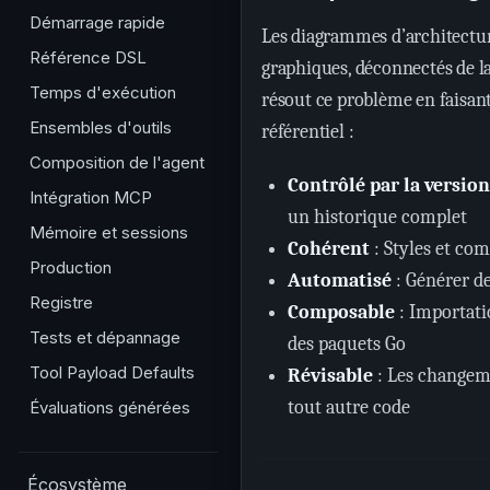
Démarrage rapide
Les diagrammes d’architecture
Référence DSL
graphiques, déconnectés de l
Temps d'exécution
résout ce problème en faisant
Ensembles d'outils
référentiel :
Composition de l'agent
Contrôlé par la version
Intégration MCP
un historique complet
Mémoire et sessions
Cohérent
: Styles et co
Production
Automatisé
: Générer d
Registre
Composable
: Importati
Tests et dépannage
des paquets Go
Tool Payload Defaults
Révisable
: Les changem
tout autre code
Évaluations générées
Écosystème