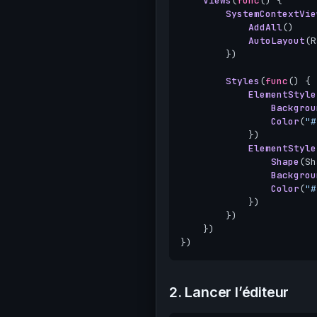
Views
(
func
()
{
SystemContextVie
AddAll
()
AutoLayout
(
R
})
Styles
(
func
()
{
ElementStyle
Backgrou
Color
(
"#
})
ElementStyle
Shape
(
Sh
Backgrou
Color
(
"#
})
})
})
})
2. Lancer l’éditeur