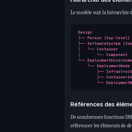
Le modèle suit la hiérarchie 
Design

├── Person (top-level)

├── SoftwareSystem (top
│   └── Container

│       └── Component

└── DeploymentEnvironme
    └── DeploymentNode

        ├── Infrastruct
        ├── ContainerIn
Références des élém
De nombreuses fonctions DSL
référencer les éléments de d