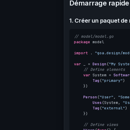
Démarrage rapide
1. Créer un paquet de
// model/model.go
package
model
import
.
"goa.design/mod
var
_
=
Design
(
"My Syste
// Define elements
var
System
=
Softwar
Tag
(
"primary"
)
})
Person
(
"User"
,
"Some
Uses
(
System
,
"Us
Tag
(
"external"
)
})
// Define views