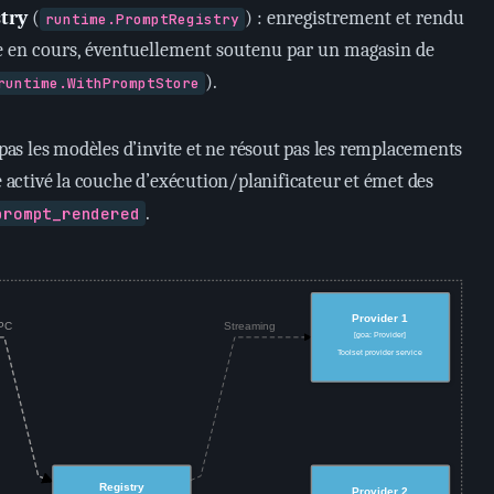
try
(
) : enregistrement et rendu
runtime.PromptRegistry
ite en cours, éventuellement soutenu par un magasin de
).
runtime.WithPromptStore
e pas les modèles d’invite et ne résout pas les remplacements
te activé la couche d’exécution/planificateur et émet des
.
prompt_rendered