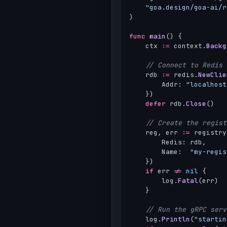
"goa.design/goa-ai/r
)
func
main
()
{
ctx
:=
context
.
Backg
// Connect to Redis
rdb
:=
redis
.
NewClie
Addr
:
"localhost
})
defer
rdb
.
Close
()
// Create the regist
reg
,
err
:=
registry
Redis
:
rdb
,
Name
:
"my-regis
})
if
err
!=
nil
{
log
.
Fatal
(
err
)
}
// Run the gRPC serv
log
.
Println
(
"startin