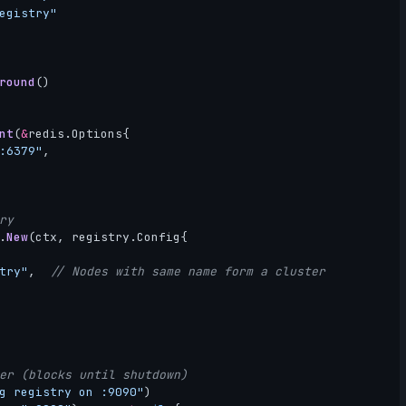
egistry"
round
()
nt
(
&
redis
.
Options
{
:6379"
,
ry
.
New
(
ctx
,
registry
.
Config
{
try"
,
// Nodes with same name form a cluster
er (blocks until shutdown)
g registry on :9090"
)