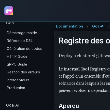
Goa
Documentation
Goa-AI
Démarrage rapide
Registre des o
Référence DSL
Génération de codes
Deploy a clustered gatewa
HTTP Guide
gRPC Guide
Le
Internal Tool Registry
es
Gestion des erreurs
et l’appel d’un ensemble d’out
Intercepteurs
scénarios dans lesquels les en
Production
peuvent évoluer indépendamme
Aperçu
Goa-AI