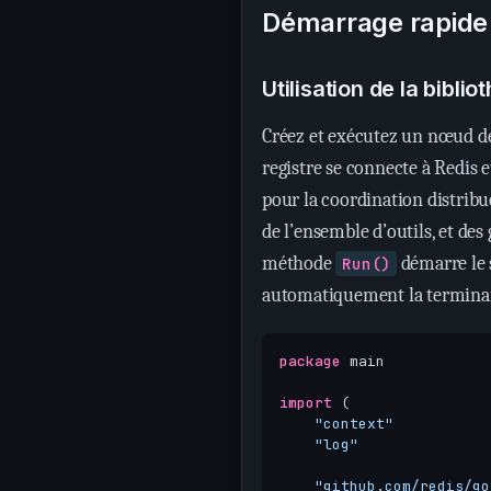
Démarrage rapide
Utilisation de la bibli
Créez et exécutez un nœud d
registre se connecte à Redis 
pour la coordination distribué
de l’ensemble d’outils, et des
méthode
démarre le s
Run()
automatiquement la terminai
package
main
import
(
"context"
"log"
"github.com/redis/go